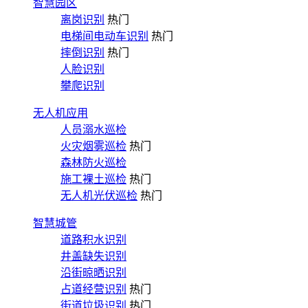
智慧园区
离岗识别
热门
电梯间电动车识别
热门
摔倒识别
热门
人脸识别
攀爬识别
无人机应用
人员溺水巡检
火灾烟雾巡检
热门
森林防火巡检
施工裸土巡检
热门
无人机光伏巡检
热门
智慧城管
道路积水识别
井盖缺失识别
沿街晾晒识别
占道经营识别
热门
街道垃圾识别
热门