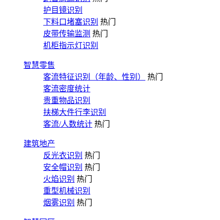
护目镜识别
下料口堵塞识别
热门
皮带传输监测
热门
机柜指示灯识别
智慧零售
客流特征识别（年龄、性别）
热门
客流密度统计
贵重物品识别
扶梯大件行李识别
客流/人数统计
热门
建筑地产
反光衣识别
热门
安全帽识别
热门
火焰识别
热门
重型机械识别
烟雾识别
热门