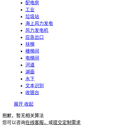
配电房
工业
垃圾站
海上风力发电
风力发电机
应急出口
扶梯
楼梯间
电梯间
河道
湖面
水下
文本识别
收银台
展开
收起
抱歉，暂无相关算法
您可以咨询
在线客服，
或
提交定制需求