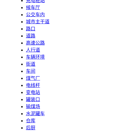
充电桩站
候车厅
公交车内
城市主干道
路口
道路
高速公路
人行道
车辆环境
街道
车间
煤气厂
电线杆
变电站
罐装口
输煤场
水泥罐车
仓库
后厨