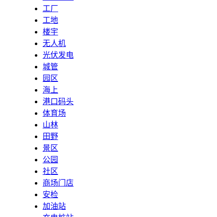
工厂
工地
楼宇
无人机
光伏发电
城管
园区
海上
港口码头
体育场
山林
田野
景区
公园
社区
商场门店
安检
加油站