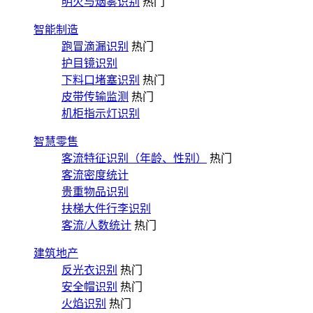
明火与烟雾识别
热门
智能制造
跑冒滴漏识别
热门
护目镜识别
下料口堵塞识别
热门
皮带传输监测
热门
机柜指示灯识别
智慧零售
客流特征识别（年龄、性别）
热门
客流密度统计
贵重物品识别
扶梯大件行李识别
客流/人数统计
热门
建筑地产
反光衣识别
热门
安全帽识别
热门
火焰识别
热门