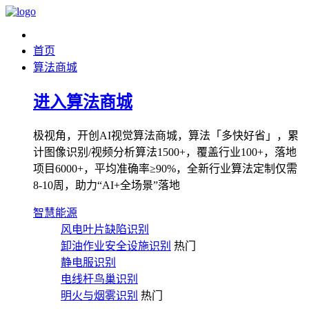
首页
算法商城
进入算法商城
极视角，开创AI视觉算法商城，算法「多快好省」，累
计图像识别/视频分析算法1500+，覆盖行业100+，落地
项目6000+，平均准确率≥90%，全新行业算法定制仅需
8-10周，助力“AI+全场景”落地
智慧能源
风电叶片缺陷识别
卸油作业安全设施识别
热门
静电服识别
电线杆鸟巢识别
明火与烟雾识别
热门