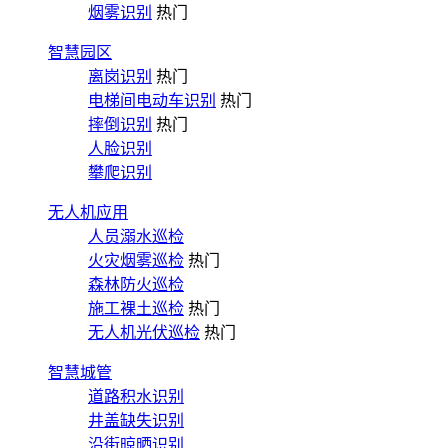
烟雾识别
热门
智慧园区
离岗识别
热门
电梯间电动车识别
热门
摔倒识别
热门
人脸识别
攀爬识别
无人机应用
人员溺水巡检
火灾烟雾巡检
热门
森林防火巡检
施工裸土巡检
热门
无人机光伏巡检
热门
智慧城管
道路积水识别
井盖缺失识别
沿街晾晒识别