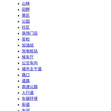
山林
田野
景区
公园
社区
商场门店
安检
加油站
充电桩站
候车厅
公交车内
城市主干道
路口
道路
高速公路
人行道
车辆环境
街道
车间