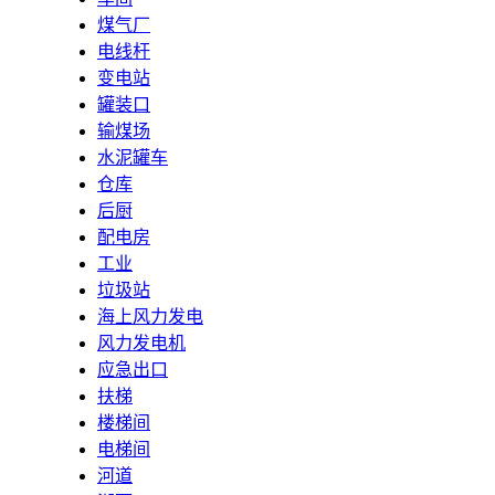
煤气厂
电线杆
变电站
罐装口
输煤场
水泥罐车
仓库
后厨
配电房
工业
垃圾站
海上风力发电
风力发电机
应急出口
扶梯
楼梯间
电梯间
河道