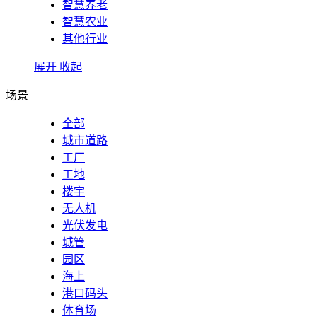
智慧养老
智慧农业
其他行业
展开
收起
场景
全部
城市道路
工厂
工地
楼宇
无人机
光伏发电
城管
园区
海上
港口码头
体育场