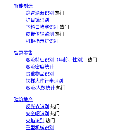
智能制造
跑冒滴漏识别
热门
护目镜识别
下料口堵塞识别
热门
皮带传输监测
热门
机柜指示灯识别
智慧零售
客流特征识别（年龄、性别）
热门
客流密度统计
贵重物品识别
扶梯大件行李识别
客流/人数统计
热门
建筑地产
反光衣识别
热门
安全帽识别
热门
火焰识别
热门
重型机械识别