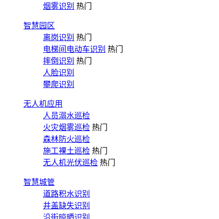
烟雾识别
热门
智慧园区
离岗识别
热门
电梯间电动车识别
热门
摔倒识别
热门
人脸识别
攀爬识别
无人机应用
人员溺水巡检
火灾烟雾巡检
热门
森林防火巡检
施工裸土巡检
热门
无人机光伏巡检
热门
智慧城管
道路积水识别
井盖缺失识别
沿街晾晒识别