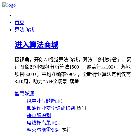
首页
算法商城
进入算法商城
极视角，开创AI视觉算法商城，算法「多快好省」，累
计图像识别/视频分析算法1500+，覆盖行业100+，落地
项目6000+，平均准确率≥90%，全新行业算法定制仅需
8-10周，助力“AI+全场景”落地
智慧能源
风电叶片缺陷识别
卸油作业安全设施识别
热门
静电服识别
电线杆鸟巢识别
明火与烟雾识别
热门