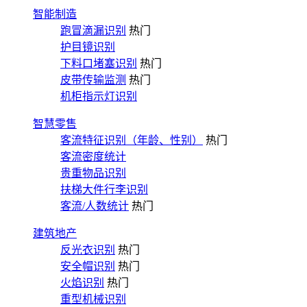
智能制造
跑冒滴漏识别
热门
护目镜识别
下料口堵塞识别
热门
皮带传输监测
热门
机柜指示灯识别
智慧零售
客流特征识别（年龄、性别）
热门
客流密度统计
贵重物品识别
扶梯大件行李识别
客流/人数统计
热门
建筑地产
反光衣识别
热门
安全帽识别
热门
火焰识别
热门
重型机械识别