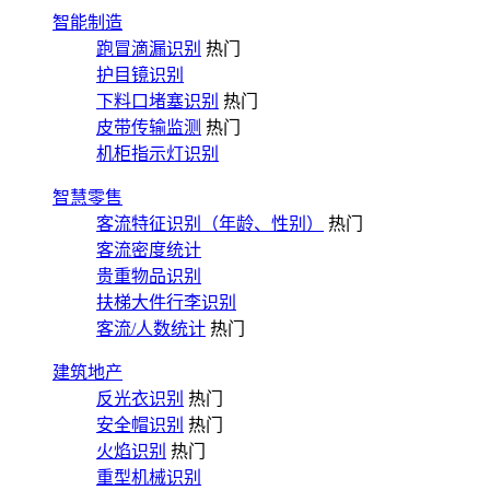
智能制造
跑冒滴漏识别
热门
护目镜识别
下料口堵塞识别
热门
皮带传输监测
热门
机柜指示灯识别
智慧零售
客流特征识别（年龄、性别）
热门
客流密度统计
贵重物品识别
扶梯大件行李识别
客流/人数统计
热门
建筑地产
反光衣识别
热门
安全帽识别
热门
火焰识别
热门
重型机械识别