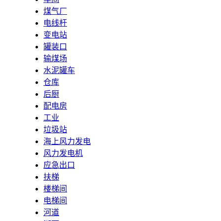
煤气厂
电线杆
变电站
罐装口
输煤场
水泥罐车
仓库
后厨
配电房
工业
垃圾站
海上风力发电
风力发电机
应急出口
扶梯
楼梯间
电梯间
河道