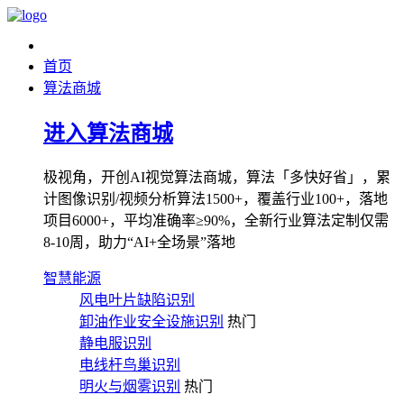
首页
算法商城
进入算法商城
极视角，开创AI视觉算法商城，算法「多快好省」，累
计图像识别/视频分析算法1500+，覆盖行业100+，落地
项目6000+，平均准确率≥90%，全新行业算法定制仅需
8-10周，助力“AI+全场景”落地
智慧能源
风电叶片缺陷识别
卸油作业安全设施识别
热门
静电服识别
电线杆鸟巢识别
明火与烟雾识别
热门