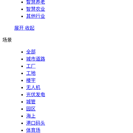
智慧养老
智慧农业
其他行业
展开
收起
场景
全部
城市道路
工厂
工地
楼宇
无人机
光伏发电
城管
园区
海上
港口码头
体育场