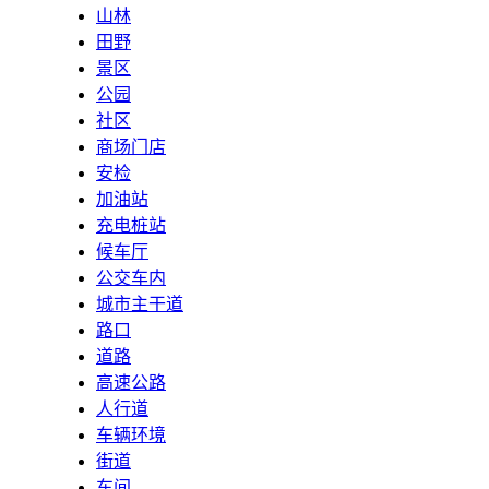
山林
田野
景区
公园
社区
商场门店
安检
加油站
充电桩站
候车厅
公交车内
城市主干道
路口
道路
高速公路
人行道
车辆环境
街道
车间