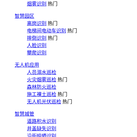
烟雾识别
热门
智慧园区
离岗识别
热门
电梯间电动车识别
热门
摔倒识别
热门
人脸识别
攀爬识别
无人机应用
人员溺水巡检
火灾烟雾巡检
热门
森林防火巡检
施工裸土巡检
热门
无人机光伏巡检
热门
智慧城管
道路积水识别
井盖缺失识别
沿街晾晒识别