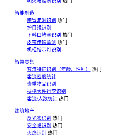
明火与烟雾识别
热门
智能制造
跑冒滴漏识别
热门
护目镜识别
下料口堵塞识别
热门
皮带传输监测
热门
机柜指示灯识别
智慧零售
客流特征识别（年龄、性别）
热门
客流密度统计
贵重物品识别
扶梯大件行李识别
客流/人数统计
热门
建筑地产
反光衣识别
热门
安全帽识别
热门
火焰识别
热门