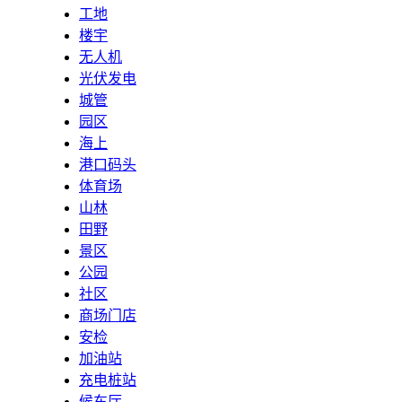
工地
楼宇
无人机
光伏发电
城管
园区
海上
港口码头
体育场
山林
田野
景区
公园
社区
商场门店
安检
加油站
充电桩站
候车厅