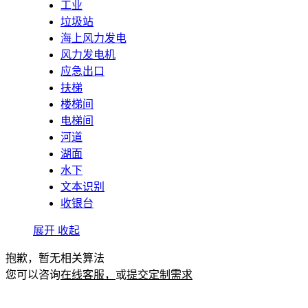
工业
垃圾站
海上风力发电
风力发电机
应急出口
扶梯
楼梯间
电梯间
河道
湖面
水下
文本识别
收银台
展开
收起
抱歉，暂无相关算法
您可以咨询
在线客服，
或
提交定制需求