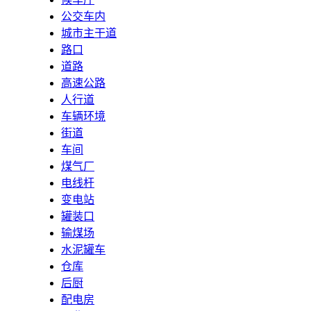
公交车内
城市主干道
路口
道路
高速公路
人行道
车辆环境
街道
车间
煤气厂
电线杆
变电站
罐装口
输煤场
水泥罐车
仓库
后厨
配电房