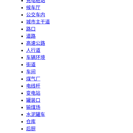
充电桩站
候车厅
公交车内
城市主干道
路口
道路
高速公路
人行道
车辆环境
街道
车间
煤气厂
电线杆
变电站
罐装口
输煤场
水泥罐车
仓库
后厨