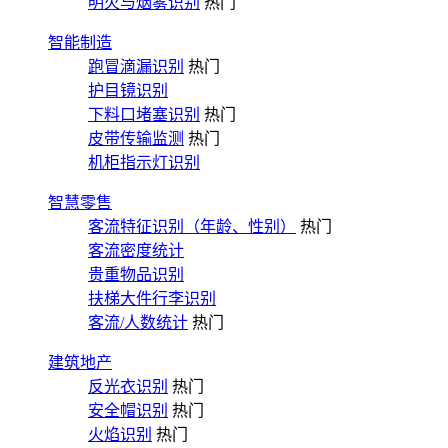
明火与烟雾识别
热门
智能制造
跑冒滴漏识别
热门
护目镜识别
下料口堵塞识别
热门
皮带传输监测
热门
机柜指示灯识别
智慧零售
客流特征识别（年龄、性别）
热门
客流密度统计
贵重物品识别
扶梯大件行李识别
客流/人数统计
热门
建筑地产
反光衣识别
热门
安全帽识别
热门
火焰识别
热门