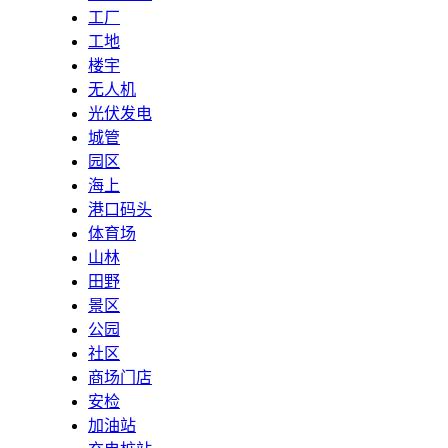
工厂
工地
楼宇
无人机
光伏发电
城管
园区
海上
港口码头
体育场
山林
田野
景区
公园
社区
商场门店
安检
加油站