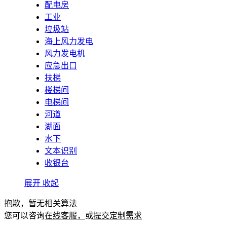
配电房
工业
垃圾站
海上风力发电
风力发电机
应急出口
扶梯
楼梯间
电梯间
河道
湖面
水下
文本识别
收银台
展开
收起
抱歉，暂无相关算法
您可以咨询
在线客服，
或
提交定制需求