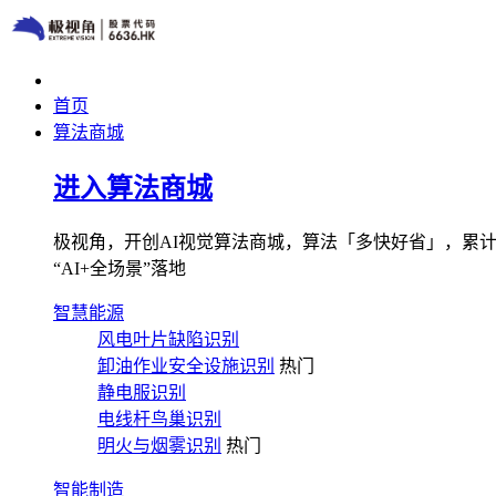
首页
算法商城
进入算法商城
极视角，开创AI视觉算法商城，算法「多快好省」，累计图像
“AI+全场景”落地
智慧能源
风电叶片缺陷识别
卸油作业安全设施识别
热门
静电服识别
电线杆鸟巢识别
明火与烟雾识别
热门
智能制造