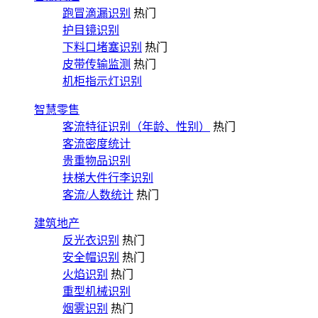
跑冒滴漏识别
热门
护目镜识别
下料口堵塞识别
热门
皮带传输监测
热门
机柜指示灯识别
智慧零售
客流特征识别（年龄、性别）
热门
客流密度统计
贵重物品识别
扶梯大件行李识别
客流/人数统计
热门
建筑地产
反光衣识别
热门
安全帽识别
热门
火焰识别
热门
重型机械识别
烟雾识别
热门