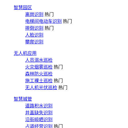
智慧园区
离岗识别
热门
电梯间电动车识别
热门
摔倒识别
热门
人脸识别
攀爬识别
无人机应用
人员溺水巡检
火灾烟雾巡检
热门
森林防火巡检
施工裸土巡检
热门
无人机光伏巡检
热门
智慧城管
道路积水识别
井盖缺失识别
沿街晾晒识别
占道经营识别
热门