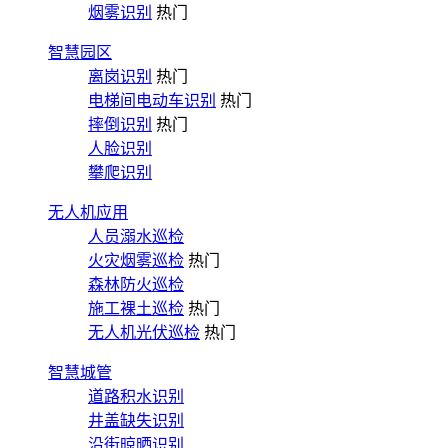
烟雾识别
热门
智慧园区
离岗识别
热门
电梯间电动车识别
热门
摔倒识别
热门
人脸识别
攀爬识别
无人机应用
人员溺水巡检
火灾烟雾巡检
热门
森林防火巡检
施工裸土巡检
热门
无人机光伏巡检
热门
智慧城管
道路积水识别
井盖缺失识别
沿街晾晒识别