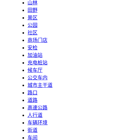
山林
田野
景区
公园
社区
商场门店
安检
加油站
充电桩站
候车厅
公交车内
城市主干道
路口
道路
高速公路
人行道
车辆环境
街道
车间