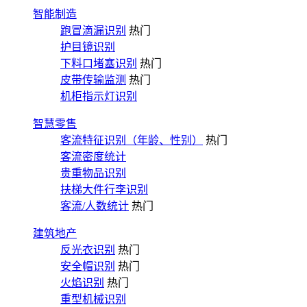
智能制造
跑冒滴漏识别
热门
护目镜识别
下料口堵塞识别
热门
皮带传输监测
热门
机柜指示灯识别
智慧零售
客流特征识别（年龄、性别）
热门
客流密度统计
贵重物品识别
扶梯大件行李识别
客流/人数统计
热门
建筑地产
反光衣识别
热门
安全帽识别
热门
火焰识别
热门
重型机械识别