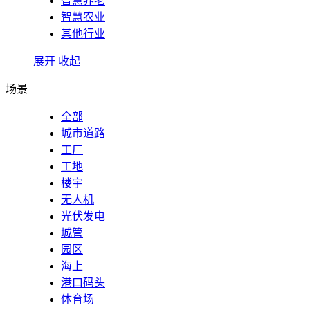
智慧养老
智慧农业
其他行业
展开
收起
场景
全部
城市道路
工厂
工地
楼宇
无人机
光伏发电
城管
园区
海上
港口码头
体育场