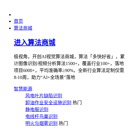
首页
算法商城
进入算法商城
极视角，开创AI视觉算法商城，算法「多快好省」，累
计图像识别/视频分析算法1500+，覆盖行业100+，落地
项目6000+，平均准确率≥90%，全新行业算法定制仅需
8-10周，助力“AI+全场景”落地
智慧能源
风电叶片缺陷识别
卸油作业安全设施识别
热门
静电服识别
电线杆鸟巢识别
明火与烟雾识别
热门