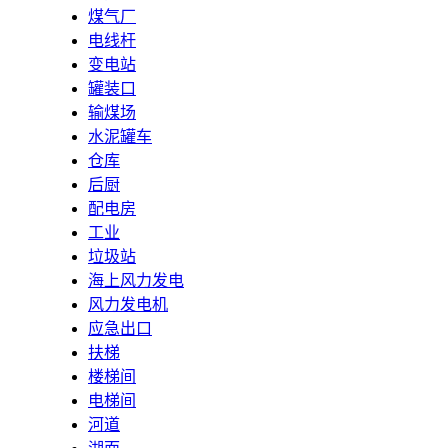
煤气厂
电线杆
变电站
罐装口
输煤场
水泥罐车
仓库
后厨
配电房
工业
垃圾站
海上风力发电
风力发电机
应急出口
扶梯
楼梯间
电梯间
河道