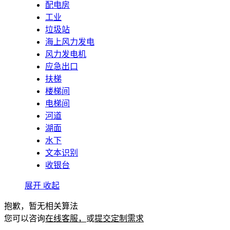
配电房
工业
垃圾站
海上风力发电
风力发电机
应急出口
扶梯
楼梯间
电梯间
河道
湖面
水下
文本识别
收银台
展开
收起
抱歉，暂无相关算法
您可以咨询
在线客服，
或
提交定制需求