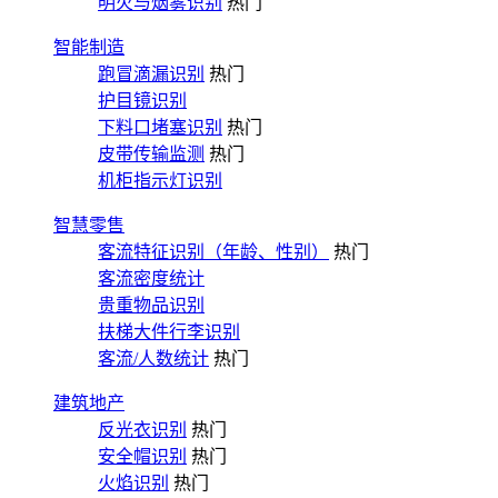
明火与烟雾识别
热门
智能制造
跑冒滴漏识别
热门
护目镜识别
下料口堵塞识别
热门
皮带传输监测
热门
机柜指示灯识别
智慧零售
客流特征识别（年龄、性别）
热门
客流密度统计
贵重物品识别
扶梯大件行李识别
客流/人数统计
热门
建筑地产
反光衣识别
热门
安全帽识别
热门
火焰识别
热门