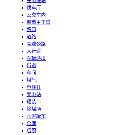
充电桩站
候车厅
公交车内
城市主干道
路口
道路
高速公路
人行道
车辆环境
街道
车间
煤气厂
电线杆
变电站
罐装口
输煤场
水泥罐车
仓库
后厨