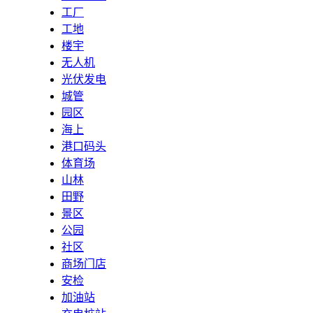
工厂
工地
楼宇
无人机
光伏发电
城管
园区
海上
港口码头
体育场
山林
田野
景区
公园
社区
商场门店
安检
加油站