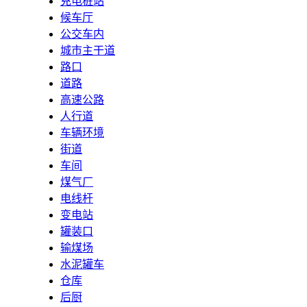
充电桩站
候车厅
公交车内
城市主干道
路口
道路
高速公路
人行道
车辆环境
街道
车间
煤气厂
电线杆
变电站
罐装口
输煤场
水泥罐车
仓库
后厨