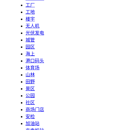
工厂
工地
楼宇
无人机
光伏发电
城管
园区
海上
港口码头
体育场
山林
田野
景区
公园
社区
商场门店
安检
加油站