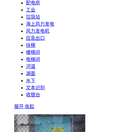
配电房
工业
垃圾站
海上风力发电
风力发电机
应急出口
扶梯
楼梯间
电梯间
河道
湖面
水下
文本识别
收银台
展开
收起