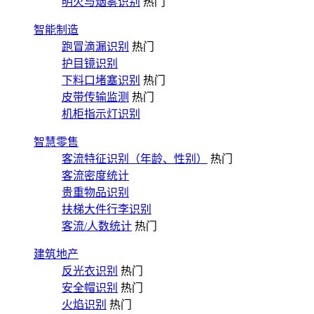
明火与烟雾识别
热门
智能制造
跑冒滴漏识别
热门
护目镜识别
下料口堵塞识别
热门
皮带传输监测
热门
机柜指示灯识别
智慧零售
客流特征识别（年龄、性别）
热门
客流密度统计
贵重物品识别
扶梯大件行李识别
客流/人数统计
热门
建筑地产
反光衣识别
热门
安全帽识别
热门
火焰识别
热门