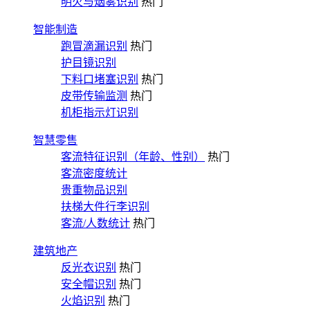
明火与烟雾识别
热门
智能制造
跑冒滴漏识别
热门
护目镜识别
下料口堵塞识别
热门
皮带传输监测
热门
机柜指示灯识别
智慧零售
客流特征识别（年龄、性别）
热门
客流密度统计
贵重物品识别
扶梯大件行李识别
客流/人数统计
热门
建筑地产
反光衣识别
热门
安全帽识别
热门
火焰识别
热门