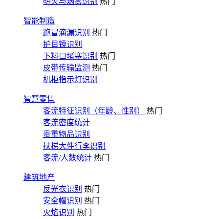
明火与烟雾识别
热门
智能制造
跑冒滴漏识别
热门
护目镜识别
下料口堵塞识别
热门
皮带传输监测
热门
机柜指示灯识别
智慧零售
客流特征识别（年龄、性别）
热门
客流密度统计
贵重物品识别
扶梯大件行李识别
客流/人数统计
热门
建筑地产
反光衣识别
热门
安全帽识别
热门
火焰识别
热门