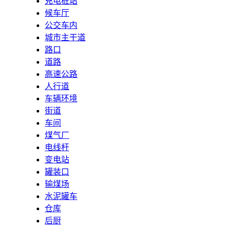
充电桩站
候车厅
公交车内
城市主干道
路口
道路
高速公路
人行道
车辆环境
街道
车间
煤气厂
电线杆
变电站
罐装口
输煤场
水泥罐车
仓库
后厨