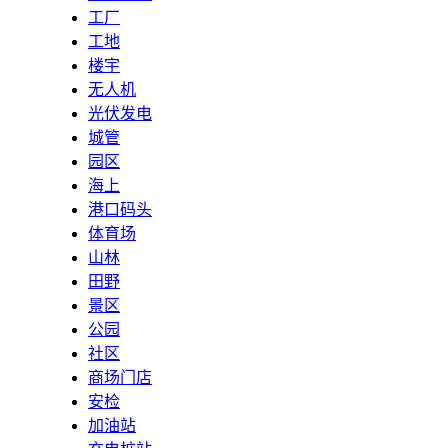
工厂
工地
楼宇
无人机
光伏发电
城管
园区
海上
港口码头
体育场
山林
田野
景区
公园
社区
商场门店
安检
加油站