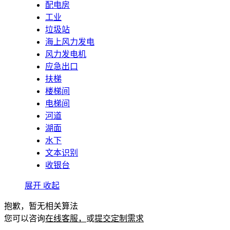
配电房
工业
垃圾站
海上风力发电
风力发电机
应急出口
扶梯
楼梯间
电梯间
河道
湖面
水下
文本识别
收银台
展开
收起
抱歉，暂无相关算法
您可以咨询
在线客服，
或
提交定制需求