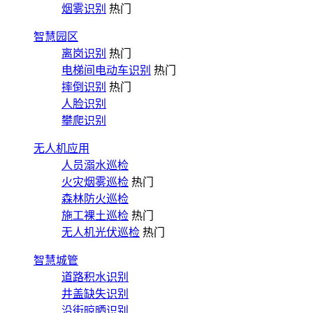
烟雾识别
热门
智慧园区
离岗识别
热门
电梯间电动车识别
热门
摔倒识别
热门
人脸识别
攀爬识别
无人机应用
人员溺水巡检
火灾烟雾巡检
热门
森林防火巡检
施工裸土巡检
热门
无人机光伏巡检
热门
智慧城管
道路积水识别
井盖缺失识别
沿街晾晒识别