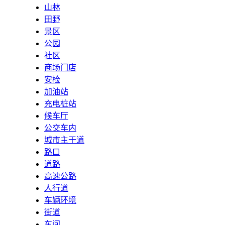
山林
田野
景区
公园
社区
商场门店
安检
加油站
充电桩站
候车厅
公交车内
城市主干道
路口
道路
高速公路
人行道
车辆环境
街道
车间