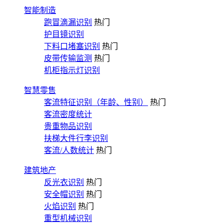
智能制造
跑冒滴漏识别
热门
护目镜识别
下料口堵塞识别
热门
皮带传输监测
热门
机柜指示灯识别
智慧零售
客流特征识别（年龄、性别）
热门
客流密度统计
贵重物品识别
扶梯大件行李识别
客流/人数统计
热门
建筑地产
反光衣识别
热门
安全帽识别
热门
火焰识别
热门
重型机械识别