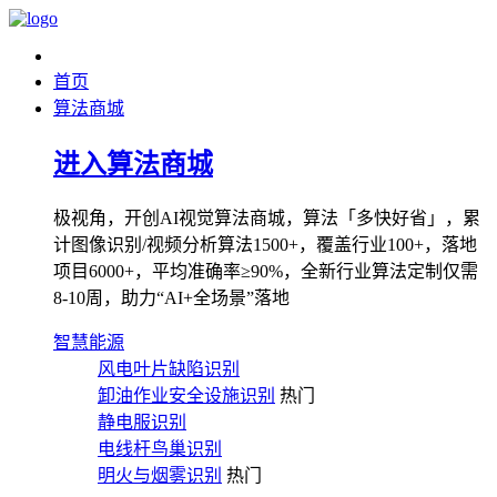
首页
算法商城
进入算法商城
极视角，开创AI视觉算法商城，算法「多快好省」，累
计图像识别/视频分析算法1500+，覆盖行业100+，落地
项目6000+，平均准确率≥90%，全新行业算法定制仅需
8-10周，助力“AI+全场景”落地
智慧能源
风电叶片缺陷识别
卸油作业安全设施识别
热门
静电服识别
电线杆鸟巢识别
明火与烟雾识别
热门