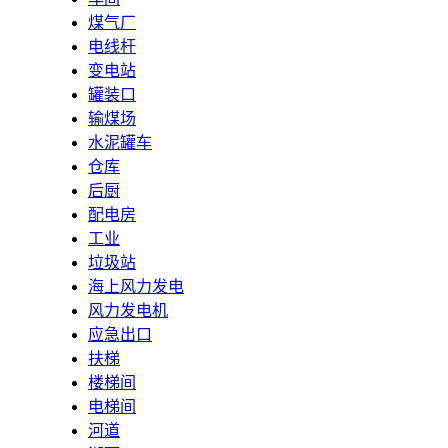
煤气厂
电线杆
变电站
罐装口
输煤场
水泥罐车
仓库
后厨
配电房
工业
垃圾站
海上风力发电
风力发电机
应急出口
扶梯
楼梯间
电梯间
河道