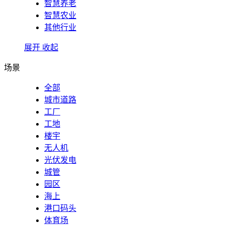
智慧养老
智慧农业
其他行业
展开
收起
场景
全部
城市道路
工厂
工地
楼宇
无人机
光伏发电
城管
园区
海上
港口码头
体育场