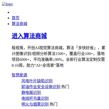
首页
算法商城
进入算法商城
极视角，开创AI视觉算法商城，算法「多快好省」，累
计图像识别/视频分析算法1500+，覆盖行业100+，落地
项目6000+，平均准确率≥90%，全新行业算法定制仅需
8-10周，助力“AI+全场景”落地
智慧能源
风电叶片缺陷识别
卸油作业安全设施识别
热门
静电服识别
电线杆鸟巢识别
明火与烟雾识别
热门