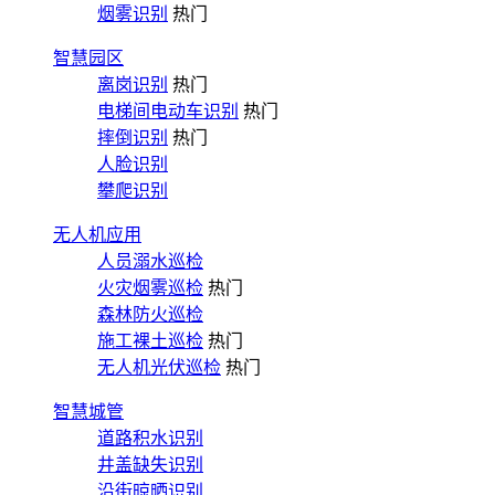
烟雾识别
热门
智慧园区
离岗识别
热门
电梯间电动车识别
热门
摔倒识别
热门
人脸识别
攀爬识别
无人机应用
人员溺水巡检
火灾烟雾巡检
热门
森林防火巡检
施工裸土巡检
热门
无人机光伏巡检
热门
智慧城管
道路积水识别
井盖缺失识别
沿街晾晒识别