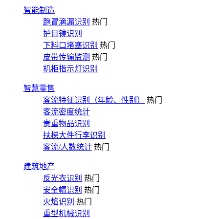
智能制造
跑冒滴漏识别
热门
护目镜识别
下料口堵塞识别
热门
皮带传输监测
热门
机柜指示灯识别
智慧零售
客流特征识别（年龄、性别）
热门
客流密度统计
贵重物品识别
扶梯大件行李识别
客流/人数统计
热门
建筑地产
反光衣识别
热门
安全帽识别
热门
火焰识别
热门
重型机械识别