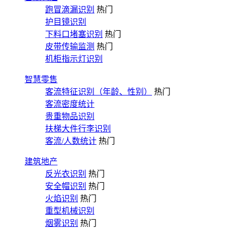
跑冒滴漏识别
热门
护目镜识别
下料口堵塞识别
热门
皮带传输监测
热门
机柜指示灯识别
智慧零售
客流特征识别（年龄、性别）
热门
客流密度统计
贵重物品识别
扶梯大件行李识别
客流/人数统计
热门
建筑地产
反光衣识别
热门
安全帽识别
热门
火焰识别
热门
重型机械识别
烟雾识别
热门