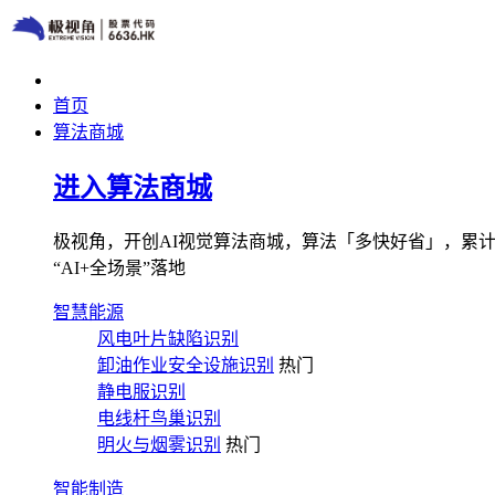
首页
算法商城
进入算法商城
极视角，开创AI视觉算法商城，算法「多快好省」，累计图像
“AI+全场景”落地
智慧能源
风电叶片缺陷识别
卸油作业安全设施识别
热门
静电服识别
电线杆鸟巢识别
明火与烟雾识别
热门
智能制造