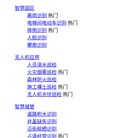
智慧园区
离岗识别
热门
电梯间电动车识别
热门
摔倒识别
热门
人脸识别
攀爬识别
无人机应用
人员溺水巡检
火灾烟雾巡检
热门
森林防火巡检
施工裸土巡检
热门
无人机光伏巡检
热门
智慧城管
道路积水识别
井盖缺失识别
沿街晾晒识别
占道经营识别
热门