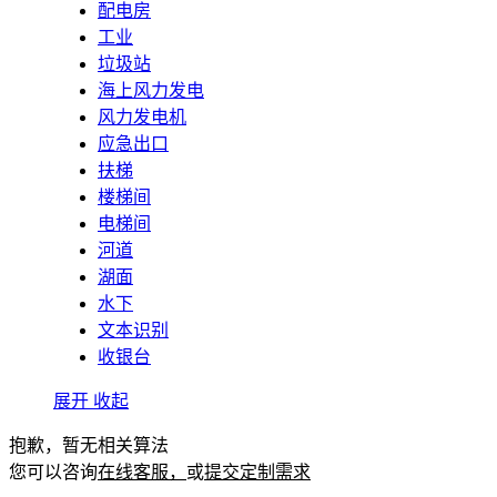
配电房
工业
垃圾站
海上风力发电
风力发电机
应急出口
扶梯
楼梯间
电梯间
河道
湖面
水下
文本识别
收银台
展开
收起
抱歉，暂无相关算法
您可以咨询
在线客服，
或
提交定制需求