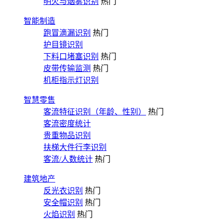
明火与烟雾识别
热门
智能制造
跑冒滴漏识别
热门
护目镜识别
下料口堵塞识别
热门
皮带传输监测
热门
机柜指示灯识别
智慧零售
客流特征识别（年龄、性别）
热门
客流密度统计
贵重物品识别
扶梯大件行李识别
客流/人数统计
热门
建筑地产
反光衣识别
热门
安全帽识别
热门
火焰识别
热门