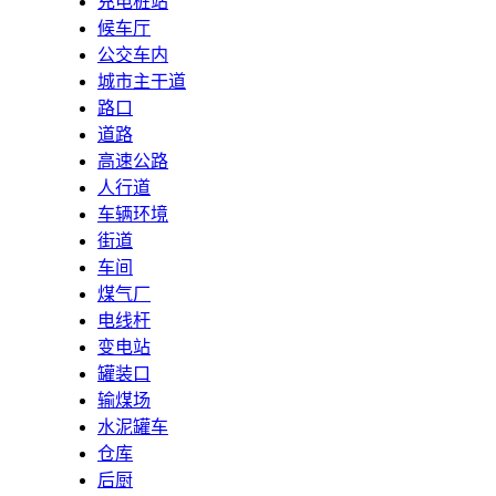
充电桩站
候车厅
公交车内
城市主干道
路口
道路
高速公路
人行道
车辆环境
街道
车间
煤气厂
电线杆
变电站
罐装口
输煤场
水泥罐车
仓库
后厨