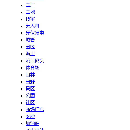
工厂
工地
楼宇
无人机
光伏发电
城管
园区
海上
港口码头
体育场
山林
田野
景区
公园
社区
商场门店
安检
加油站