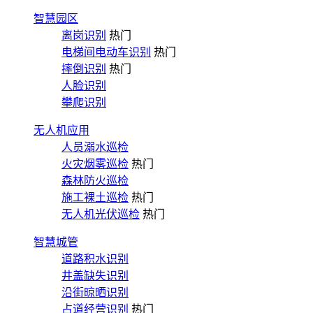
智慧园区
离岗识别
热门
电梯间电动车识别
热门
摔倒识别
热门
人脸识别
攀爬识别
无人机应用
人员溺水巡检
火灾烟雾巡检
热门
森林防火巡检
施工裸土巡检
热门
无人机光伏巡检
热门
智慧城管
道路积水识别
井盖缺失识别
沿街晾晒识别
占道经营识别
热门