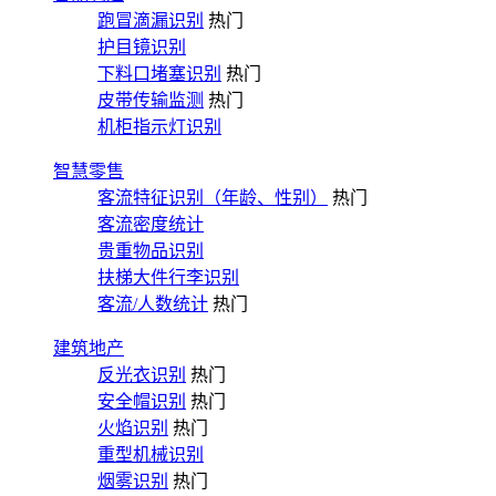
跑冒滴漏识别
热门
护目镜识别
下料口堵塞识别
热门
皮带传输监测
热门
机柜指示灯识别
智慧零售
客流特征识别（年龄、性别）
热门
客流密度统计
贵重物品识别
扶梯大件行李识别
客流/人数统计
热门
建筑地产
反光衣识别
热门
安全帽识别
热门
火焰识别
热门
重型机械识别
烟雾识别
热门