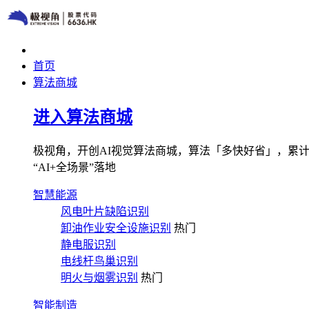
首页
算法商城
进入算法商城
极视角，开创AI视觉算法商城，算法「多快好省」，累计图像
“AI+全场景”落地
智慧能源
风电叶片缺陷识别
卸油作业安全设施识别
热门
静电服识别
电线杆鸟巢识别
明火与烟雾识别
热门
智能制造