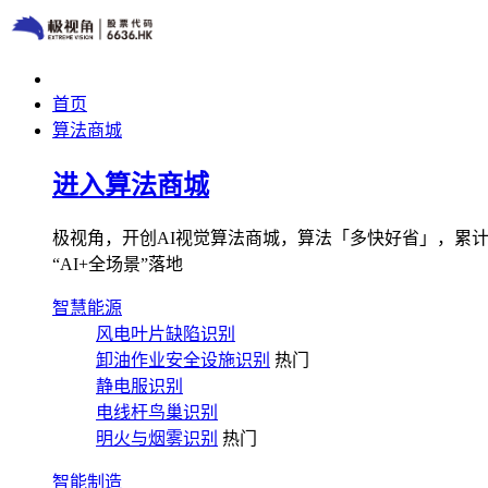
首页
算法商城
进入算法商城
极视角，开创AI视觉算法商城，算法「多快好省」，累计图像
“AI+全场景”落地
智慧能源
风电叶片缺陷识别
卸油作业安全设施识别
热门
静电服识别
电线杆鸟巢识别
明火与烟雾识别
热门
智能制造