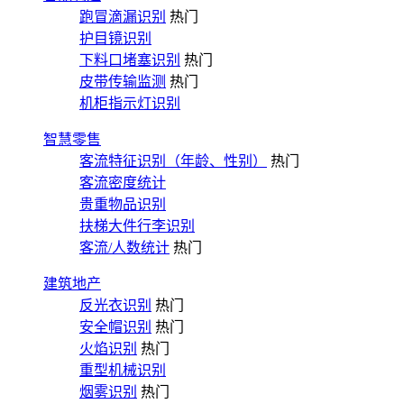
跑冒滴漏识别
热门
护目镜识别
下料口堵塞识别
热门
皮带传输监测
热门
机柜指示灯识别
智慧零售
客流特征识别（年龄、性别）
热门
客流密度统计
贵重物品识别
扶梯大件行李识别
客流/人数统计
热门
建筑地产
反光衣识别
热门
安全帽识别
热门
火焰识别
热门
重型机械识别
烟雾识别
热门