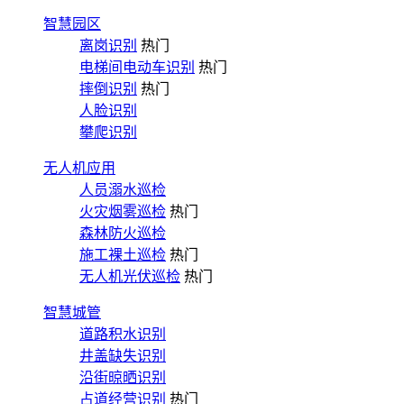
智慧园区
离岗识别
热门
电梯间电动车识别
热门
摔倒识别
热门
人脸识别
攀爬识别
无人机应用
人员溺水巡检
火灾烟雾巡检
热门
森林防火巡检
施工裸土巡检
热门
无人机光伏巡检
热门
智慧城管
道路积水识别
井盖缺失识别
沿街晾晒识别
占道经营识别
热门