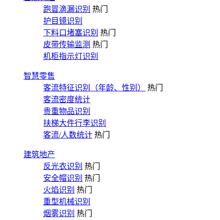
跑冒滴漏识别
热门
护目镜识别
下料口堵塞识别
热门
皮带传输监测
热门
机柜指示灯识别
智慧零售
客流特征识别（年龄、性别）
热门
客流密度统计
贵重物品识别
扶梯大件行李识别
客流/人数统计
热门
建筑地产
反光衣识别
热门
安全帽识别
热门
火焰识别
热门
重型机械识别
烟雾识别
热门