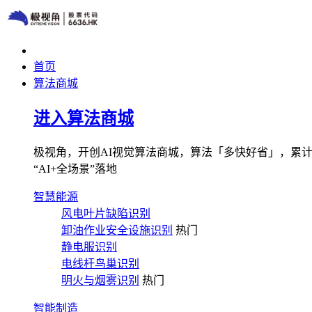
首页
算法商城
进入算法商城
极视角，开创AI视觉算法商城，算法「多快好省」，累计图像
“AI+全场景”落地
智慧能源
风电叶片缺陷识别
卸油作业安全设施识别
热门
静电服识别
电线杆鸟巢识别
明火与烟雾识别
热门
智能制造