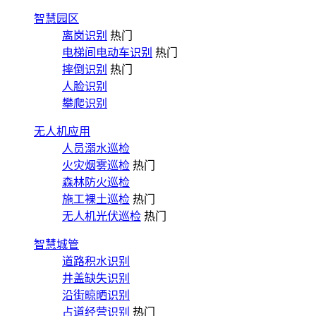
智慧园区
离岗识别
热门
电梯间电动车识别
热门
摔倒识别
热门
人脸识别
攀爬识别
无人机应用
人员溺水巡检
火灾烟雾巡检
热门
森林防火巡检
施工裸土巡检
热门
无人机光伏巡检
热门
智慧城管
道路积水识别
井盖缺失识别
沿街晾晒识别
占道经营识别
热门