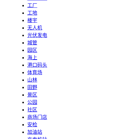
工厂
工地
楼宇
无人机
光伏发电
城管
园区
海上
港口码头
体育场
山林
田野
景区
公园
社区
商场门店
安检
加油站