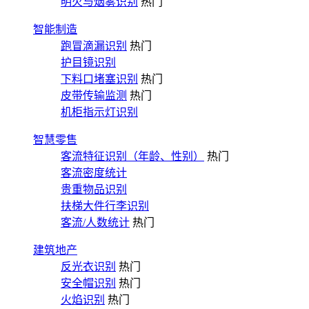
明火与烟雾识别
热门
智能制造
跑冒滴漏识别
热门
护目镜识别
下料口堵塞识别
热门
皮带传输监测
热门
机柜指示灯识别
智慧零售
客流特征识别（年龄、性别）
热门
客流密度统计
贵重物品识别
扶梯大件行李识别
客流/人数统计
热门
建筑地产
反光衣识别
热门
安全帽识别
热门
火焰识别
热门