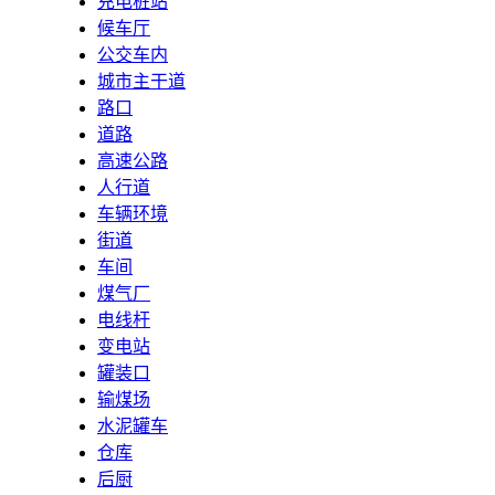
充电桩站
候车厅
公交车内
城市主干道
路口
道路
高速公路
人行道
车辆环境
街道
车间
煤气厂
电线杆
变电站
罐装口
输煤场
水泥罐车
仓库
后厨