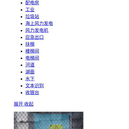
配电房
工业
垃圾站
海上风力发电
风力发电机
应急出口
扶梯
楼梯间
电梯间
河道
湖面
水下
文本识别
收银台
展开
收起