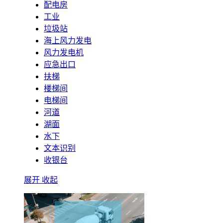
配电房
工业
垃圾站
海上风力发电
风力发电机
应急出口
扶梯
楼梯间
电梯间
河道
湖面
水下
文本识别
收银台
展开
收起