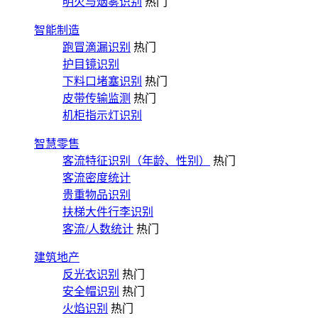
明火与烟雾识别
热门
智能制造
跑冒滴漏识别
热门
护目镜识别
下料口堵塞识别
热门
皮带传输监测
热门
机柜指示灯识别
智慧零售
客流特征识别（年龄、性别）
热门
客流密度统计
贵重物品识别
扶梯大件行李识别
客流/人数统计
热门
建筑地产
反光衣识别
热门
安全帽识别
热门
火焰识别
热门