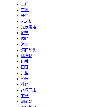
工厂
工地
楼宇
无人机
光伏发电
城管
园区
海上
港口码头
体育场
山林
田野
景区
公园
社区
商场门店
安检
加油站