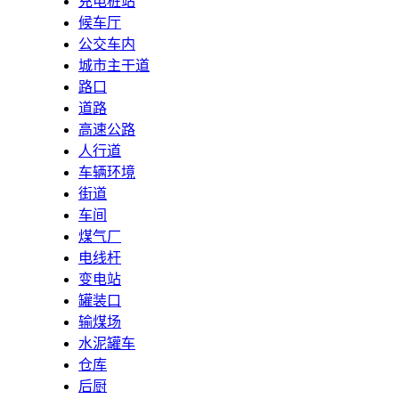
充电桩站
候车厅
公交车内
城市主干道
路口
道路
高速公路
人行道
车辆环境
街道
车间
煤气厂
电线杆
变电站
罐装口
输煤场
水泥罐车
仓库
后厨