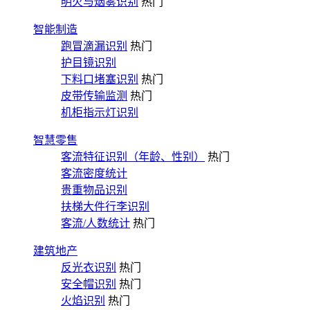
明火与烟雾识别
热门
智能制造
跑冒滴漏识别
热门
护目镜识别
下料口堵塞识别
热门
皮带传输监测
热门
机柜指示灯识别
智慧零售
客流特征识别（年龄、性别）
热门
客流密度统计
贵重物品识别
扶梯大件行李识别
客流/人数统计
热门
建筑地产
反光衣识别
热门
安全帽识别
热门
火焰识别
热门