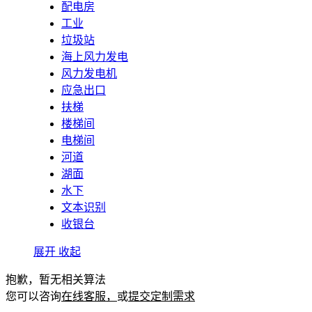
配电房
工业
垃圾站
海上风力发电
风力发电机
应急出口
扶梯
楼梯间
电梯间
河道
湖面
水下
文本识别
收银台
展开
收起
抱歉，暂无相关算法
您可以咨询
在线客服，
或
提交定制需求