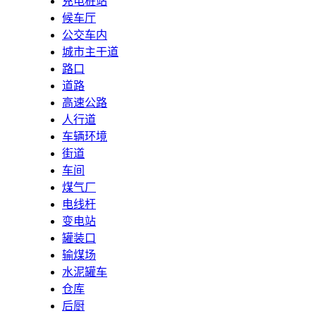
充电桩站
候车厅
公交车内
城市主干道
路口
道路
高速公路
人行道
车辆环境
街道
车间
煤气厂
电线杆
变电站
罐装口
输煤场
水泥罐车
仓库
后厨