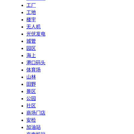
工厂
工地
楼宇
无人机
光伏发电
城管
园区
海上
港口码头
体育场
山林
田野
景区
公园
社区
商场门店
安检
加油站