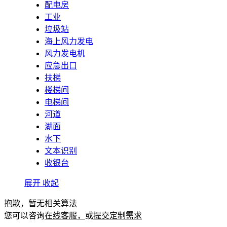
配电房
工业
垃圾站
海上风力发电
风力发电机
应急出口
扶梯
楼梯间
电梯间
河道
湖面
水下
文本识别
收银台
展开
收起
抱歉，暂无相关算法
您可以咨询
在线客服，
或
提交定制需求