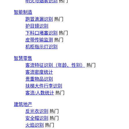
明火与烟雾识别
热门
智能制造
跑冒滴漏识别
热门
护目镜识别
下料口堵塞识别
热门
皮带传输监测
热门
机柜指示灯识别
智慧零售
客流特征识别（年龄、性别）
热门
客流密度统计
贵重物品识别
扶梯大件行李识别
客流/人数统计
热门
建筑地产
反光衣识别
热门
安全帽识别
热门
火焰识别
热门