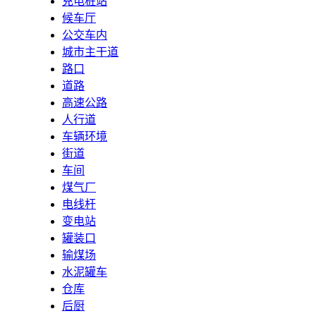
充电桩站
候车厅
公交车内
城市主干道
路口
道路
高速公路
人行道
车辆环境
街道
车间
煤气厂
电线杆
变电站
罐装口
输煤场
水泥罐车
仓库
后厨