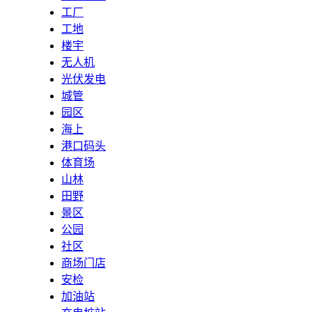
工厂
工地
楼宇
无人机
光伏发电
城管
园区
海上
港口码头
体育场
山林
田野
景区
公园
社区
商场门店
安检
加油站