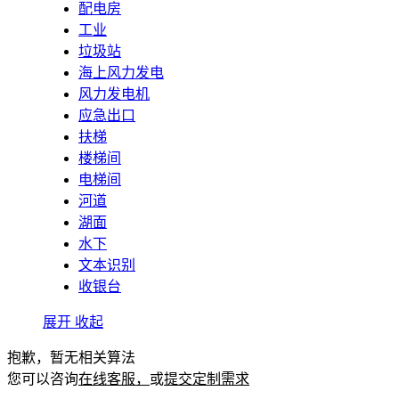
配电房
工业
垃圾站
海上风力发电
风力发电机
应急出口
扶梯
楼梯间
电梯间
河道
湖面
水下
文本识别
收银台
展开
收起
抱歉，暂无相关算法
您可以咨询
在线客服，
或
提交定制需求