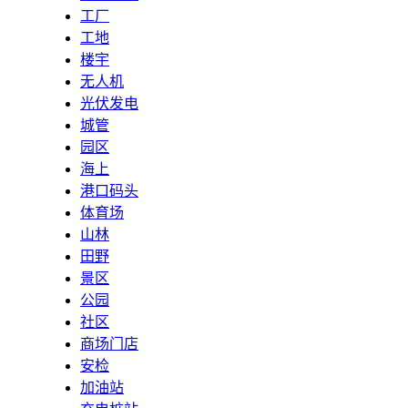
工厂
工地
楼宇
无人机
光伏发电
城管
园区
海上
港口码头
体育场
山林
田野
景区
公园
社区
商场门店
安检
加油站