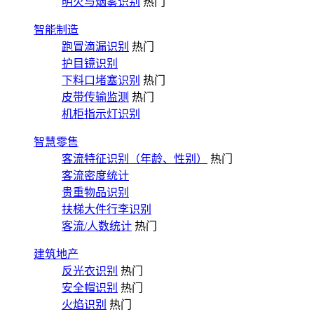
明火与烟雾识别
热门
智能制造
跑冒滴漏识别
热门
护目镜识别
下料口堵塞识别
热门
皮带传输监测
热门
机柜指示灯识别
智慧零售
客流特征识别（年龄、性别）
热门
客流密度统计
贵重物品识别
扶梯大件行李识别
客流/人数统计
热门
建筑地产
反光衣识别
热门
安全帽识别
热门
火焰识别
热门