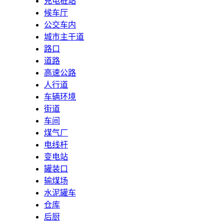
充电桩站
候车厅
公交车内
城市主干道
路口
道路
高速公路
人行道
车辆环境
街道
车间
煤气厂
电线杆
变电站
罐装口
输煤场
水泥罐车
仓库
后厨