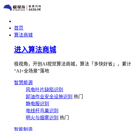
首页
算法商城
进入算法商城
极视角，开创AI视觉算法商城，算法「多快好省」，累计图像
“AI+全场景”落地
智慧能源
风电叶片缺陷识别
卸油作业安全设施识别
热门
静电服识别
电线杆鸟巢识别
明火与烟雾识别
热门
智能制造