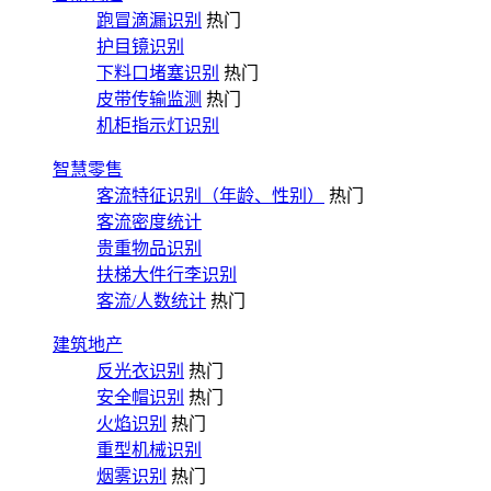
跑冒滴漏识别
热门
护目镜识别
下料口堵塞识别
热门
皮带传输监测
热门
机柜指示灯识别
智慧零售
客流特征识别（年龄、性别）
热门
客流密度统计
贵重物品识别
扶梯大件行李识别
客流/人数统计
热门
建筑地产
反光衣识别
热门
安全帽识别
热门
火焰识别
热门
重型机械识别
烟雾识别
热门