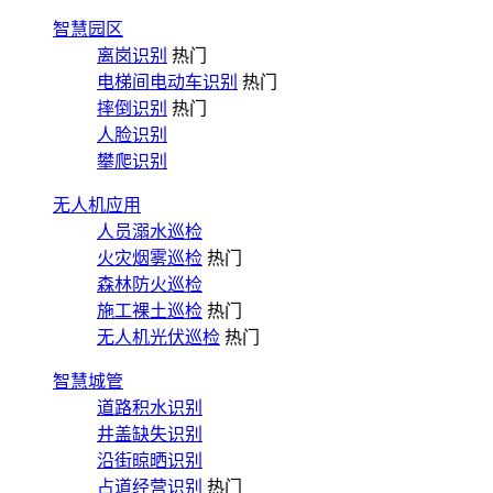
智慧园区
离岗识别
热门
电梯间电动车识别
热门
摔倒识别
热门
人脸识别
攀爬识别
无人机应用
人员溺水巡检
火灾烟雾巡检
热门
森林防火巡检
施工裸土巡检
热门
无人机光伏巡检
热门
智慧城管
道路积水识别
井盖缺失识别
沿街晾晒识别
占道经营识别
热门