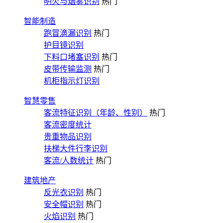
明火与烟雾识别
热门
智能制造
跑冒滴漏识别
热门
护目镜识别
下料口堵塞识别
热门
皮带传输监测
热门
机柜指示灯识别
智慧零售
客流特征识别（年龄、性别）
热门
客流密度统计
贵重物品识别
扶梯大件行李识别
客流/人数统计
热门
建筑地产
反光衣识别
热门
安全帽识别
热门
火焰识别
热门