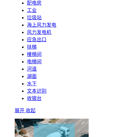
配电房
工业
垃圾站
海上风力发电
风力发电机
应急出口
扶梯
楼梯间
电梯间
河道
湖面
水下
文本识别
收银台
展开
收起