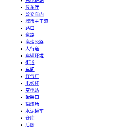
充电桩站
候车厅
公交车内
城市主干道
路口
道路
高速公路
人行道
车辆环境
街道
车间
煤气厂
电线杆
变电站
罐装口
输煤场
水泥罐车
仓库
后厨