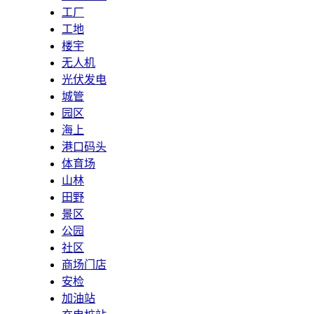
工厂
工地
楼宇
无人机
光伏发电
城管
园区
海上
港口码头
体育场
山林
田野
景区
公园
社区
商场门店
安检
加油站