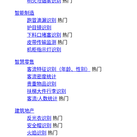
明火与烟雾识别
热门
智能制造
跑冒滴漏识别
热门
护目镜识别
下料口堵塞识别
热门
皮带传输监测
热门
机柜指示灯识别
智慧零售
客流特征识别（年龄、性别）
热门
客流密度统计
贵重物品识别
扶梯大件行李识别
客流/人数统计
热门
建筑地产
反光衣识别
热门
安全帽识别
热门
火焰识别
热门