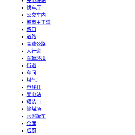
充电桩站
候车厅
公交车内
城市主干道
路口
道路
高速公路
人行道
车辆环境
街道
车间
煤气厂
电线杆
变电站
罐装口
输煤场
水泥罐车
仓库
后厨