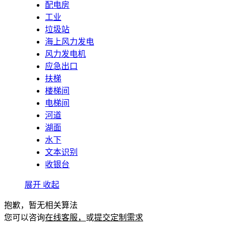
配电房
工业
垃圾站
海上风力发电
风力发电机
应急出口
扶梯
楼梯间
电梯间
河道
湖面
水下
文本识别
收银台
展开
收起
抱歉，暂无相关算法
您可以咨询
在线客服，
或
提交定制需求