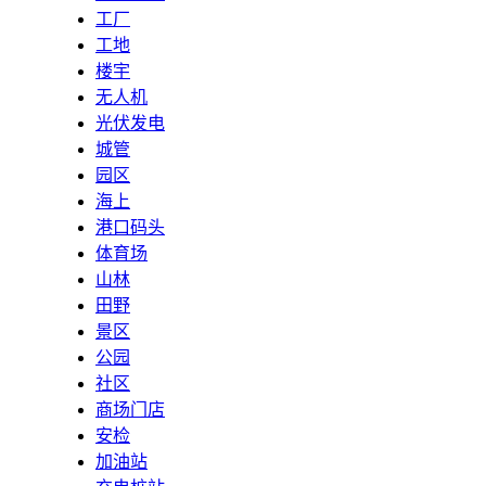
工厂
工地
楼宇
无人机
光伏发电
城管
园区
海上
港口码头
体育场
山林
田野
景区
公园
社区
商场门店
安检
加油站