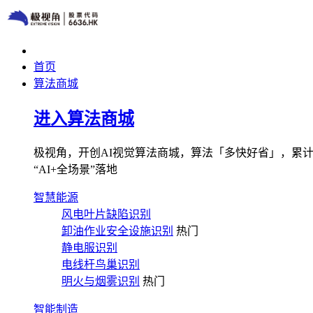
首页
算法商城
进入算法商城
极视角，开创AI视觉算法商城，算法「多快好省」，累计图像
“AI+全场景”落地
智慧能源
风电叶片缺陷识别
卸油作业安全设施识别
热门
静电服识别
电线杆鸟巢识别
明火与烟雾识别
热门
智能制造