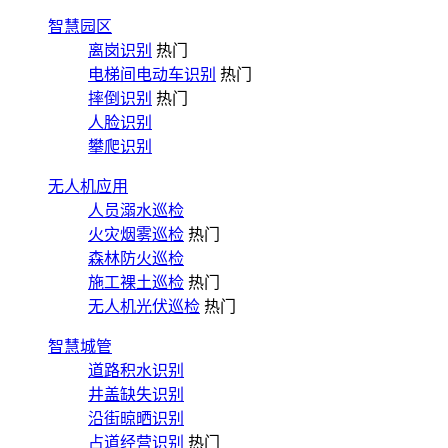
智慧园区
离岗识别
热门
电梯间电动车识别
热门
摔倒识别
热门
人脸识别
攀爬识别
无人机应用
人员溺水巡检
火灾烟雾巡检
热门
森林防火巡检
施工裸土巡检
热门
无人机光伏巡检
热门
智慧城管
道路积水识别
井盖缺失识别
沿街晾晒识别
占道经营识别
热门