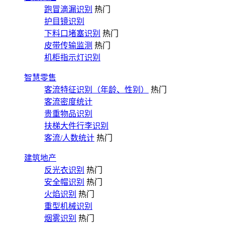
跑冒滴漏识别
热门
护目镜识别
下料口堵塞识别
热门
皮带传输监测
热门
机柜指示灯识别
智慧零售
客流特征识别（年龄、性别）
热门
客流密度统计
贵重物品识别
扶梯大件行李识别
客流/人数统计
热门
建筑地产
反光衣识别
热门
安全帽识别
热门
火焰识别
热门
重型机械识别
烟雾识别
热门