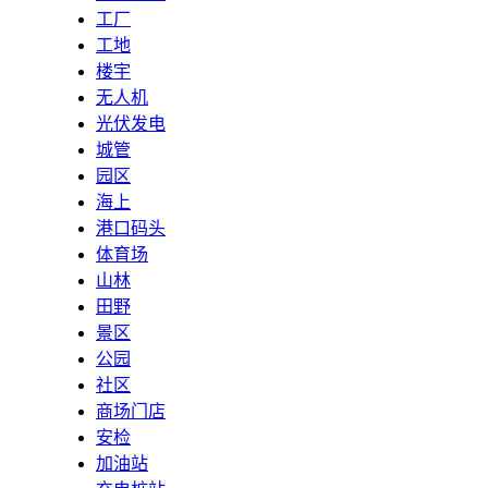
工厂
工地
楼宇
无人机
光伏发电
城管
园区
海上
港口码头
体育场
山林
田野
景区
公园
社区
商场门店
安检
加油站