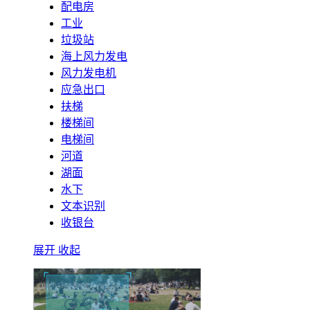
配电房
工业
垃圾站
海上风力发电
风力发电机
应急出口
扶梯
楼梯间
电梯间
河道
湖面
水下
文本识别
收银台
展开
收起