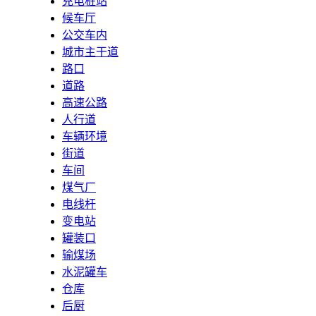
充电桩站
候车厅
公交车内
城市主干道
路口
道路
高速公路
人行道
车辆环境
街道
车间
煤气厂
电线杆
变电站
罐装口
输煤场
水泥罐车
仓库
后厨