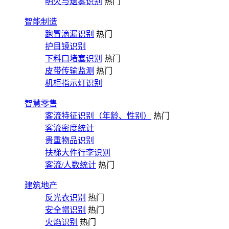
明火与烟雾识别
热门
智能制造
跑冒滴漏识别
热门
护目镜识别
下料口堵塞识别
热门
皮带传输监测
热门
机柜指示灯识别
智慧零售
客流特征识别（年龄、性别）
热门
客流密度统计
贵重物品识别
扶梯大件行李识别
客流/人数统计
热门
建筑地产
反光衣识别
热门
安全帽识别
热门
火焰识别
热门