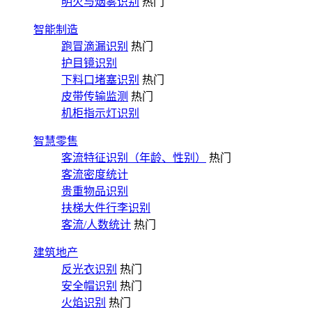
明火与烟雾识别
热门
智能制造
跑冒滴漏识别
热门
护目镜识别
下料口堵塞识别
热门
皮带传输监测
热门
机柜指示灯识别
智慧零售
客流特征识别（年龄、性别）
热门
客流密度统计
贵重物品识别
扶梯大件行李识别
客流/人数统计
热门
建筑地产
反光衣识别
热门
安全帽识别
热门
火焰识别
热门