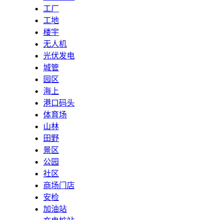
工厂
工地
楼宇
无人机
光伏发电
城管
园区
海上
港口码头
体育场
山林
田野
景区
公园
社区
商场门店
安检
加油站