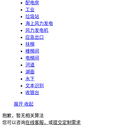
配电房
工业
垃圾站
海上风力发电
风力发电机
应急出口
扶梯
楼梯间
电梯间
河道
湖面
水下
文本识别
收银台
展开
收起
抱歉，暂无相关算法
您可以咨询
在线客服，
或
提交定制需求