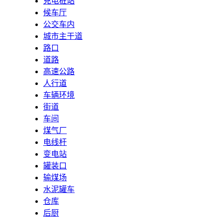
充电桩站
候车厅
公交车内
城市主干道
路口
道路
高速公路
人行道
车辆环境
街道
车间
煤气厂
电线杆
变电站
罐装口
输煤场
水泥罐车
仓库
后厨