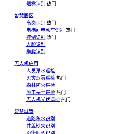
烟雾识别
热门
智慧园区
离岗识别
热门
电梯间电动车识别
热门
摔倒识别
热门
人脸识别
攀爬识别
无人机应用
人员溺水巡检
火灾烟雾巡检
热门
森林防火巡检
施工裸土巡检
热门
无人机光伏巡检
热门
智慧城管
道路积水识别
井盖缺失识别
沿街晾晒识别