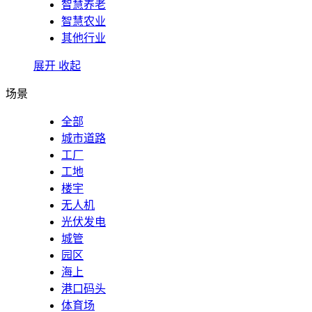
智慧养老
智慧农业
其他行业
展开
收起
场景
全部
城市道路
工厂
工地
楼宇
无人机
光伏发电
城管
园区
海上
港口码头
体育场