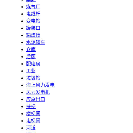
煤气厂
电线杆
变电站
罐装口
输煤场
水泥罐车
仓库
后厨
配电房
工业
垃圾站
海上风力发电
风力发电机
应急出口
扶梯
楼梯间
电梯间
河道