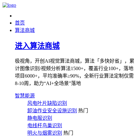
首页
算法商城
进入算法商城
极视角，开创AI视觉算法商城，算法「多快好省」，累
计图像识别/视频分析算法1500+，覆盖行业100+，落地
项目6000+，平均准确率≥90%，全新行业算法定制仅需
8-10周，助力“AI+全场景”落地
智慧能源
风电叶片缺陷识别
卸油作业安全设施识别
热门
静电服识别
电线杆鸟巢识别
明火与烟雾识别
热门