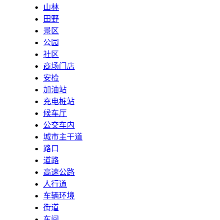
山林
田野
景区
公园
社区
商场门店
安检
加油站
充电桩站
候车厅
公交车内
城市主干道
路口
道路
高速公路
人行道
车辆环境
街道
车间