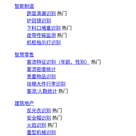
智能制造
跑冒滴漏识别
热门
护目镜识别
下料口堵塞识别
热门
皮带传输监测
热门
机柜指示灯识别
智慧零售
客流特征识别（年龄、性别）
热门
客流密度统计
贵重物品识别
扶梯大件行李识别
客流/人数统计
热门
建筑地产
反光衣识别
热门
安全帽识别
热门
火焰识别
热门
重型机械识别