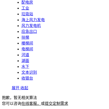
配电房
工业
垃圾站
海上风力发电
风力发电机
应急出口
扶梯
楼梯间
电梯间
河道
湖面
水下
文本识别
收银台
展开
收起
抱歉，暂无相关算法
您可以咨询
在线客服，
或
提交定制需求