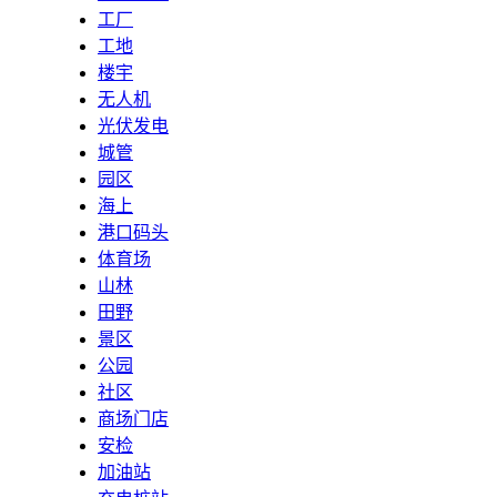
工厂
工地
楼宇
无人机
光伏发电
城管
园区
海上
港口码头
体育场
山林
田野
景区
公园
社区
商场门店
安检
加油站