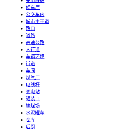
充电桩站
候车厅
公交车内
城市主干道
路口
道路
高速公路
人行道
车辆环境
街道
车间
煤气厂
电线杆
变电站
罐装口
输煤场
水泥罐车
仓库
后厨