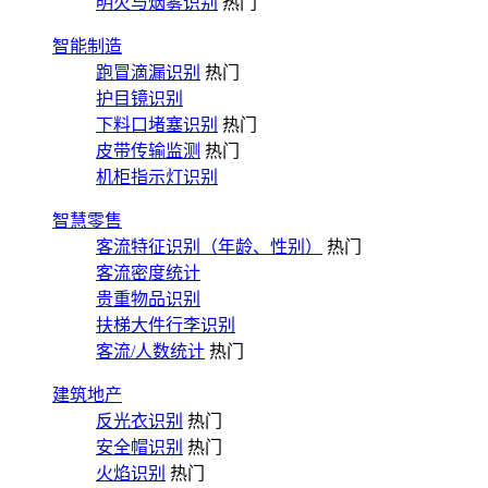
明火与烟雾识别
热门
智能制造
跑冒滴漏识别
热门
护目镜识别
下料口堵塞识别
热门
皮带传输监测
热门
机柜指示灯识别
智慧零售
客流特征识别（年龄、性别）
热门
客流密度统计
贵重物品识别
扶梯大件行李识别
客流/人数统计
热门
建筑地产
反光衣识别
热门
安全帽识别
热门
火焰识别
热门