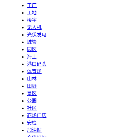
工厂
工地
楼宇
无人机
光伏发电
城管
园区
海上
港口码头
体育场
山林
田野
景区
公园
社区
商场门店
安检
加油站