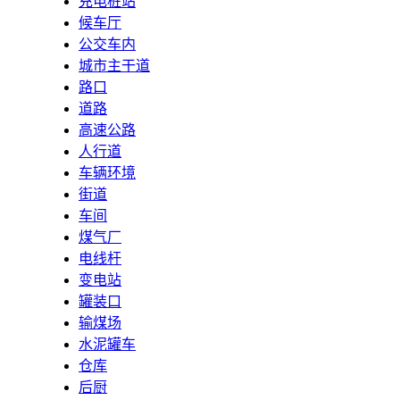
充电桩站
候车厅
公交车内
城市主干道
路口
道路
高速公路
人行道
车辆环境
街道
车间
煤气厂
电线杆
变电站
罐装口
输煤场
水泥罐车
仓库
后厨