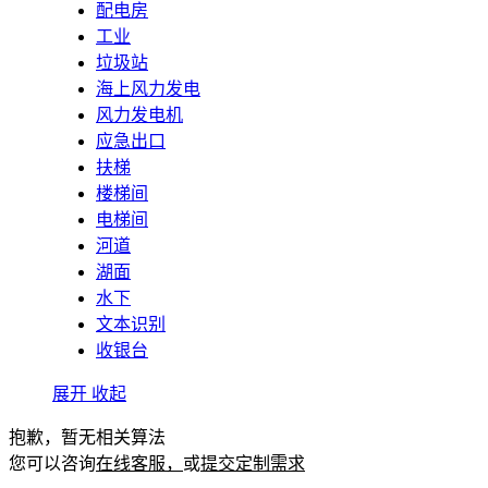
配电房
工业
垃圾站
海上风力发电
风力发电机
应急出口
扶梯
楼梯间
电梯间
河道
湖面
水下
文本识别
收银台
展开
收起
抱歉，暂无相关算法
您可以咨询
在线客服，
或
提交定制需求