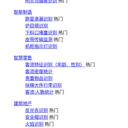
明火与烟雾识别
热门
智能制造
跑冒滴漏识别
热门
护目镜识别
下料口堵塞识别
热门
皮带传输监测
热门
机柜指示灯识别
智慧零售
客流特征识别（年龄、性别）
热门
客流密度统计
贵重物品识别
扶梯大件行李识别
客流/人数统计
热门
建筑地产
反光衣识别
热门
安全帽识别
热门
火焰识别
热门