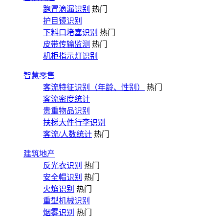
跑冒滴漏识别
热门
护目镜识别
下料口堵塞识别
热门
皮带传输监测
热门
机柜指示灯识别
智慧零售
客流特征识别（年龄、性别）
热门
客流密度统计
贵重物品识别
扶梯大件行李识别
客流/人数统计
热门
建筑地产
反光衣识别
热门
安全帽识别
热门
火焰识别
热门
重型机械识别
烟雾识别
热门