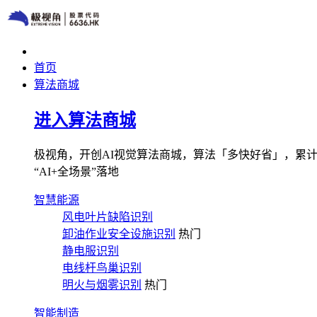
首页
算法商城
进入算法商城
极视角，开创AI视觉算法商城，算法「多快好省」，累计图像
“AI+全场景”落地
智慧能源
风电叶片缺陷识别
卸油作业安全设施识别
热门
静电服识别
电线杆鸟巢识别
明火与烟雾识别
热门
智能制造