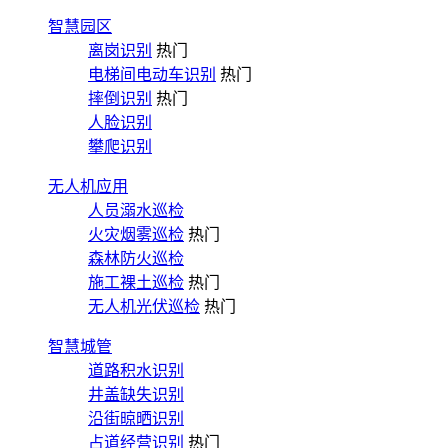
智慧园区
离岗识别
热门
电梯间电动车识别
热门
摔倒识别
热门
人脸识别
攀爬识别
无人机应用
人员溺水巡检
火灾烟雾巡检
热门
森林防火巡检
施工裸土巡检
热门
无人机光伏巡检
热门
智慧城管
道路积水识别
井盖缺失识别
沿街晾晒识别
占道经营识别
热门