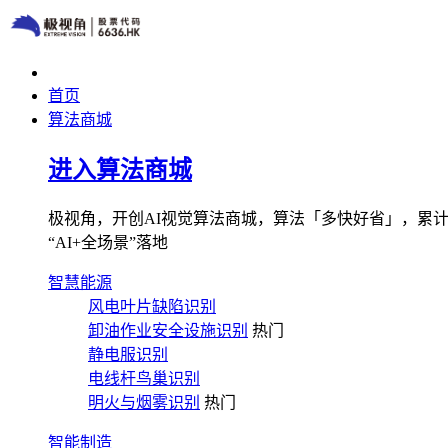
首页
算法商城
进入算法商城
极视角，开创AI视觉算法商城，算法「多快好省」，累计图像
“AI+全场景”落地
智慧能源
风电叶片缺陷识别
卸油作业安全设施识别
热门
静电服识别
电线杆鸟巢识别
明火与烟雾识别
热门
智能制造