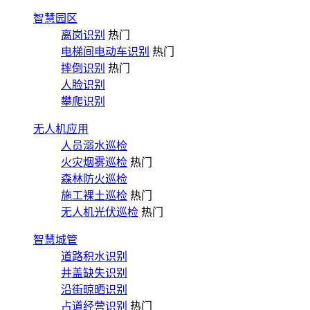
智慧园区
离岗识别
热门
电梯间电动车识别
热门
摔倒识别
热门
人脸识别
攀爬识别
无人机应用
人员溺水巡检
火灾烟雾巡检
热门
森林防火巡检
施工裸土巡检
热门
无人机光伏巡检
热门
智慧城管
道路积水识别
井盖缺失识别
沿街晾晒识别
占道经营识别
热门