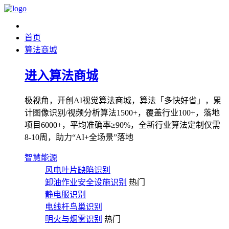
首页
算法商城
进入算法商城
极视角，开创AI视觉算法商城，算法「多快好省」，累
计图像识别/视频分析算法1500+，覆盖行业100+，落地
项目6000+，平均准确率≥90%，全新行业算法定制仅需
8-10周，助力“AI+全场景”落地
智慧能源
风电叶片缺陷识别
卸油作业安全设施识别
热门
静电服识别
电线杆鸟巢识别
明火与烟雾识别
热门