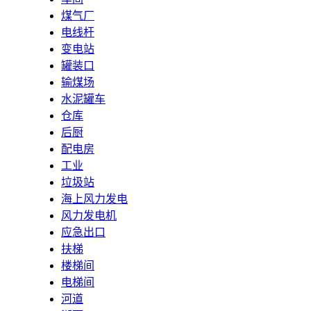
煤气厂
电线杆
变电站
罐装口
输煤场
水泥罐车
仓库
后厨
配电房
工业
垃圾站
海上风力发电
风力发电机
应急出口
扶梯
楼梯间
电梯间
河道