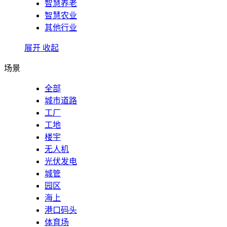
智慧养老
智慧农业
其他行业
展开
收起
场景
全部
城市道路
工厂
工地
楼宇
无人机
光伏发电
城管
园区
海上
港口码头
体育场