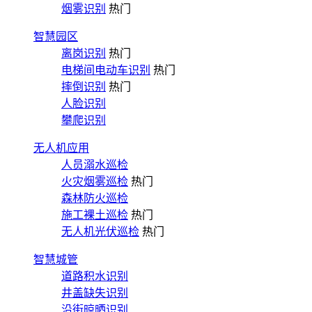
烟雾识别
热门
智慧园区
离岗识别
热门
电梯间电动车识别
热门
摔倒识别
热门
人脸识别
攀爬识别
无人机应用
人员溺水巡检
火灾烟雾巡检
热门
森林防火巡检
施工裸土巡检
热门
无人机光伏巡检
热门
智慧城管
道路积水识别
井盖缺失识别
沿街晾晒识别