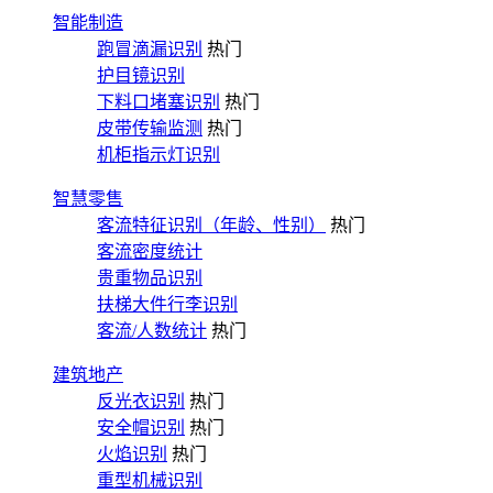
智能制造
跑冒滴漏识别
热门
护目镜识别
下料口堵塞识别
热门
皮带传输监测
热门
机柜指示灯识别
智慧零售
客流特征识别（年龄、性别）
热门
客流密度统计
贵重物品识别
扶梯大件行李识别
客流/人数统计
热门
建筑地产
反光衣识别
热门
安全帽识别
热门
火焰识别
热门
重型机械识别