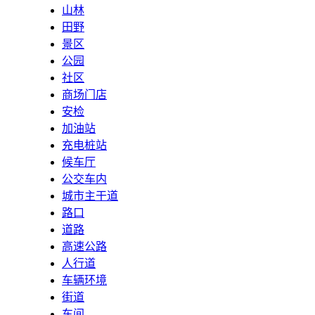
山林
田野
景区
公园
社区
商场门店
安检
加油站
充电桩站
候车厅
公交车内
城市主干道
路口
道路
高速公路
人行道
车辆环境
街道
车间