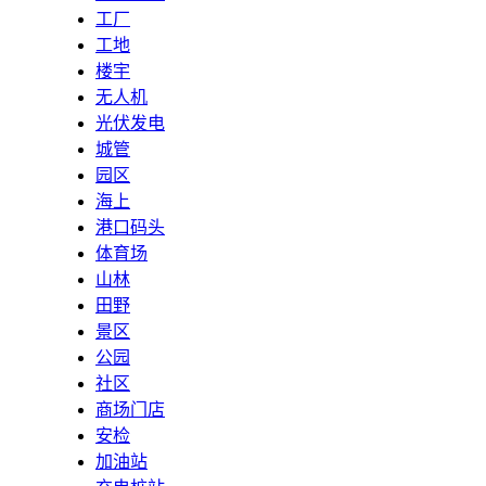
工厂
工地
楼宇
无人机
光伏发电
城管
园区
海上
港口码头
体育场
山林
田野
景区
公园
社区
商场门店
安检
加油站