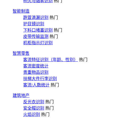
明火与烟雾识别
热门
智能制造
跑冒滴漏识别
热门
护目镜识别
下料口堵塞识别
热门
皮带传输监测
热门
机柜指示灯识别
智慧零售
客流特征识别（年龄、性别）
热门
客流密度统计
贵重物品识别
扶梯大件行李识别
客流/人数统计
热门
建筑地产
反光衣识别
热门
安全帽识别
热门
火焰识别
热门