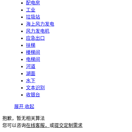
配电房
工业
垃圾站
海上风力发电
风力发电机
应急出口
扶梯
楼梯间
电梯间
河道
湖面
水下
文本识别
收银台
展开
收起
抱歉，暂无相关算法
您可以咨询
在线客服，
或
提交定制需求