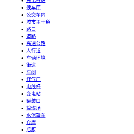
充电桩站
候车厅
公交车内
城市主干道
路口
道路
高速公路
人行道
车辆环境
街道
车间
煤气厂
电线杆
变电站
罐装口
输煤场
水泥罐车
仓库
后厨