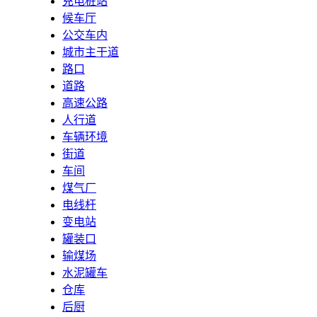
充电桩站
候车厅
公交车内
城市主干道
路口
道路
高速公路
人行道
车辆环境
街道
车间
煤气厂
电线杆
变电站
罐装口
输煤场
水泥罐车
仓库
后厨