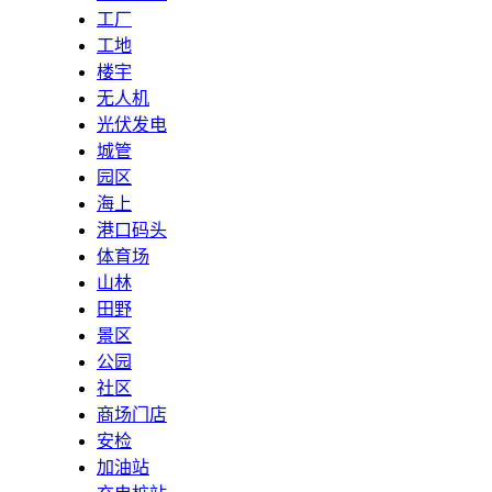
工厂
工地
楼宇
无人机
光伏发电
城管
园区
海上
港口码头
体育场
山林
田野
景区
公园
社区
商场门店
安检
加油站