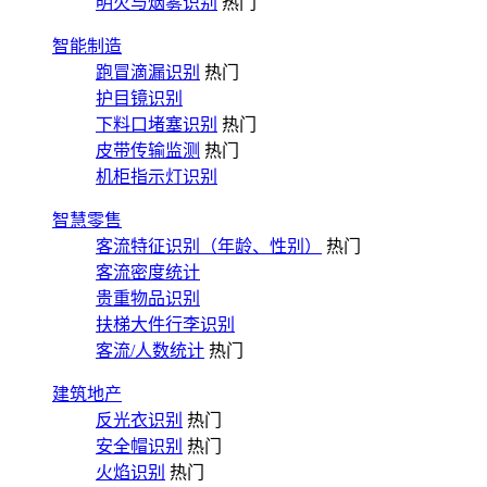
明火与烟雾识别
热门
智能制造
跑冒滴漏识别
热门
护目镜识别
下料口堵塞识别
热门
皮带传输监测
热门
机柜指示灯识别
智慧零售
客流特征识别（年龄、性别）
热门
客流密度统计
贵重物品识别
扶梯大件行李识别
客流/人数统计
热门
建筑地产
反光衣识别
热门
安全帽识别
热门
火焰识别
热门