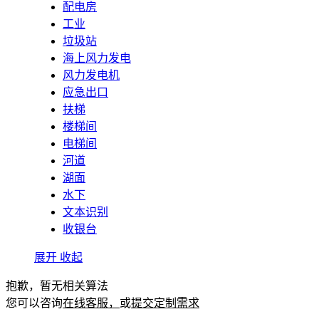
配电房
工业
垃圾站
海上风力发电
风力发电机
应急出口
扶梯
楼梯间
电梯间
河道
湖面
水下
文本识别
收银台
展开
收起
抱歉，暂无相关算法
您可以咨询
在线客服，
或
提交定制需求