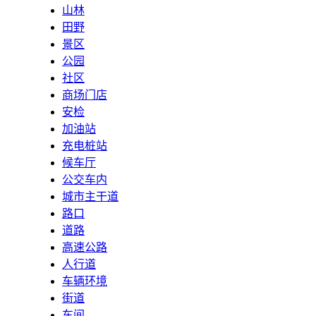
山林
田野
景区
公园
社区
商场门店
安检
加油站
充电桩站
候车厅
公交车内
城市主干道
路口
道路
高速公路
人行道
车辆环境
街道
车间