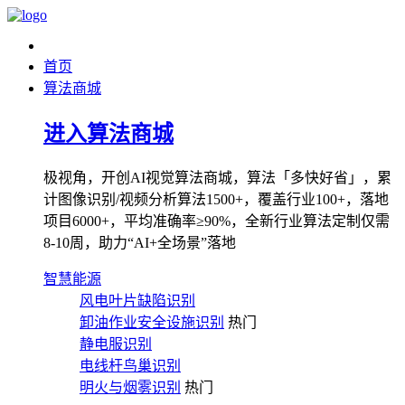
首页
算法商城
进入算法商城
极视角，开创AI视觉算法商城，算法「多快好省」，累
计图像识别/视频分析算法1500+，覆盖行业100+，落地
项目6000+，平均准确率≥90%，全新行业算法定制仅需
8-10周，助力“AI+全场景”落地
智慧能源
风电叶片缺陷识别
卸油作业安全设施识别
热门
静电服识别
电线杆鸟巢识别
明火与烟雾识别
热门