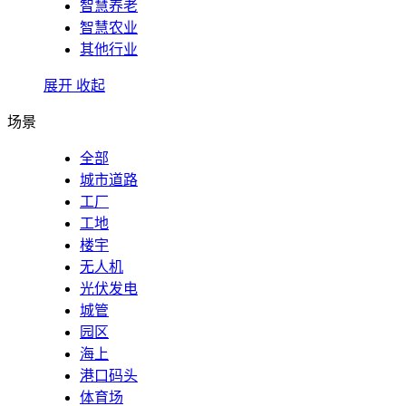
智慧养老
智慧农业
其他行业
展开
收起
场景
全部
城市道路
工厂
工地
楼宇
无人机
光伏发电
城管
园区
海上
港口码头
体育场