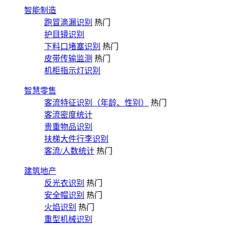
智能制造
跑冒滴漏识别
热门
护目镜识别
下料口堵塞识别
热门
皮带传输监测
热门
机柜指示灯识别
智慧零售
客流特征识别（年龄、性别）
热门
客流密度统计
贵重物品识别
扶梯大件行李识别
客流/人数统计
热门
建筑地产
反光衣识别
热门
安全帽识别
热门
火焰识别
热门
重型机械识别