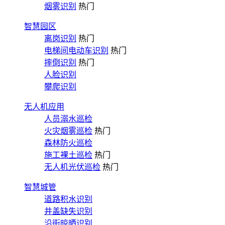
烟雾识别
热门
智慧园区
离岗识别
热门
电梯间电动车识别
热门
摔倒识别
热门
人脸识别
攀爬识别
无人机应用
人员溺水巡检
火灾烟雾巡检
热门
森林防火巡检
施工裸土巡检
热门
无人机光伏巡检
热门
智慧城管
道路积水识别
井盖缺失识别
沿街晾晒识别