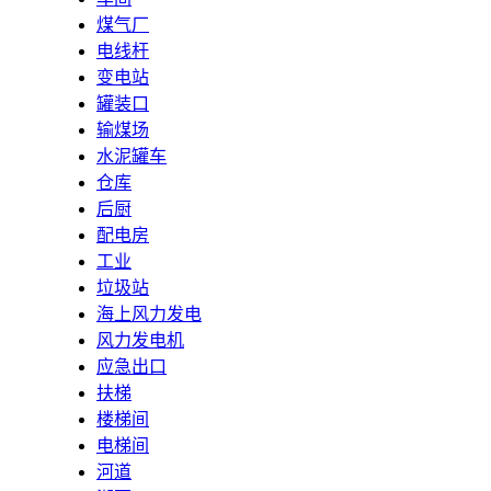
煤气厂
电线杆
变电站
罐装口
输煤场
水泥罐车
仓库
后厨
配电房
工业
垃圾站
海上风力发电
风力发电机
应急出口
扶梯
楼梯间
电梯间
河道