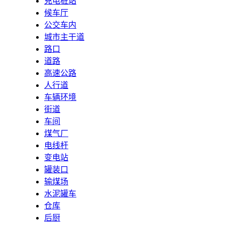
充电桩站
候车厅
公交车内
城市主干道
路口
道路
高速公路
人行道
车辆环境
街道
车间
煤气厂
电线杆
变电站
罐装口
输煤场
水泥罐车
仓库
后厨