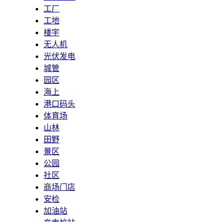
工厂
工地
楼宇
无人机
光伏发电
城管
园区
海上
港口码头
体育场
山林
田野
景区
公园
社区
商场门店
安检
加油站