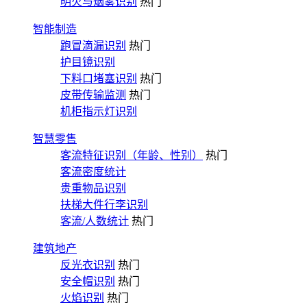
明火与烟雾识别
热门
智能制造
跑冒滴漏识别
热门
护目镜识别
下料口堵塞识别
热门
皮带传输监测
热门
机柜指示灯识别
智慧零售
客流特征识别（年龄、性别）
热门
客流密度统计
贵重物品识别
扶梯大件行李识别
客流/人数统计
热门
建筑地产
反光衣识别
热门
安全帽识别
热门
火焰识别
热门