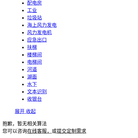
配电房
工业
垃圾站
海上风力发电
风力发电机
应急出口
扶梯
楼梯间
电梯间
河道
湖面
水下
文本识别
收银台
展开
收起
抱歉，暂无相关算法
您可以咨询
在线客服，
或
提交定制需求