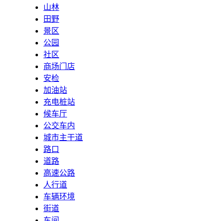
山林
田野
景区
公园
社区
商场门店
安检
加油站
充电桩站
候车厅
公交车内
城市主干道
路口
道路
高速公路
人行道
车辆环境
街道
车间