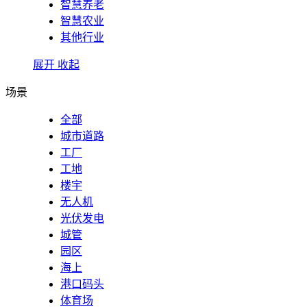
智慧养老
智慧农业
其他行业
展开
收起
场景
全部
城市道路
工厂
工地
楼宇
无人机
光伏发电
城管
园区
海上
港口码头
体育场