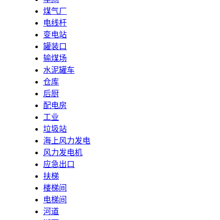
煤气厂
电线杆
变电站
罐装口
输煤场
水泥罐车
仓库
后厨
配电房
工业
垃圾站
海上风力发电
风力发电机
应急出口
扶梯
楼梯间
电梯间
河道