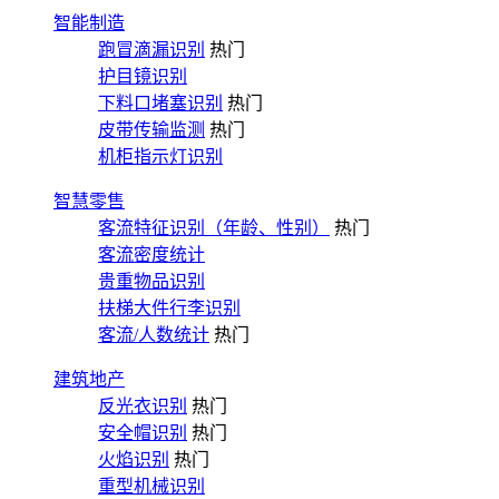
智能制造
跑冒滴漏识别
热门
护目镜识别
下料口堵塞识别
热门
皮带传输监测
热门
机柜指示灯识别
智慧零售
客流特征识别（年龄、性别）
热门
客流密度统计
贵重物品识别
扶梯大件行李识别
客流/人数统计
热门
建筑地产
反光衣识别
热门
安全帽识别
热门
火焰识别
热门
重型机械识别