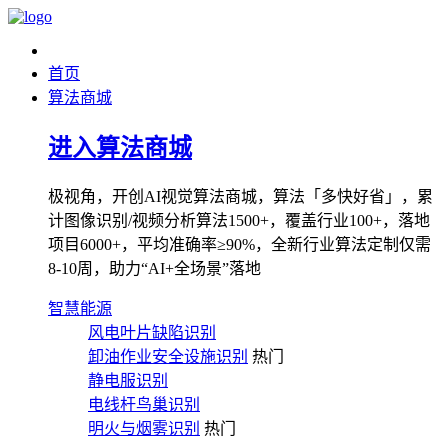
首页
算法商城
进入算法商城
极视角，开创AI视觉算法商城，算法「多快好省」，累
计图像识别/视频分析算法1500+，覆盖行业100+，落地
项目6000+，平均准确率≥90%，全新行业算法定制仅需
8-10周，助力“AI+全场景”落地
智慧能源
风电叶片缺陷识别
卸油作业安全设施识别
热门
静电服识别
电线杆鸟巢识别
明火与烟雾识别
热门