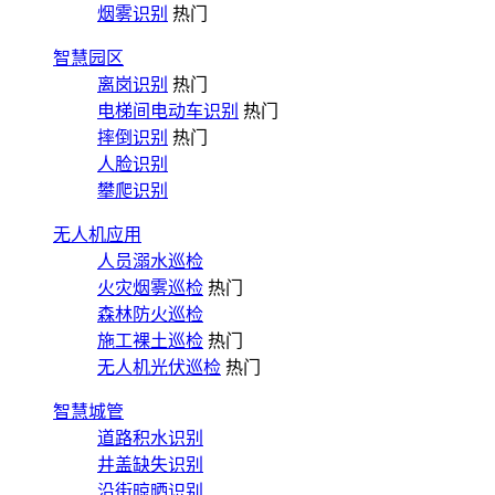
烟雾识别
热门
智慧园区
离岗识别
热门
电梯间电动车识别
热门
摔倒识别
热门
人脸识别
攀爬识别
无人机应用
人员溺水巡检
火灾烟雾巡检
热门
森林防火巡检
施工裸土巡检
热门
无人机光伏巡检
热门
智慧城管
道路积水识别
井盖缺失识别
沿街晾晒识别