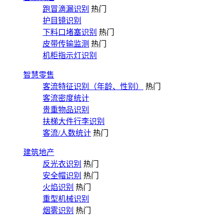
跑冒滴漏识别
热门
护目镜识别
下料口堵塞识别
热门
皮带传输监测
热门
机柜指示灯识别
智慧零售
客流特征识别（年龄、性别）
热门
客流密度统计
贵重物品识别
扶梯大件行李识别
客流/人数统计
热门
建筑地产
反光衣识别
热门
安全帽识别
热门
火焰识别
热门
重型机械识别
烟雾识别
热门