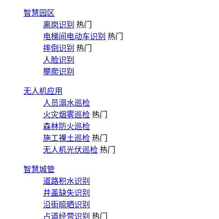
智慧园区
离岗识别
热门
电梯间电动车识别
热门
摔倒识别
热门
人脸识别
攀爬识别
无人机应用
人员溺水巡检
火灾烟雾巡检
热门
森林防火巡检
施工裸土巡检
热门
无人机光伏巡检
热门
智慧城管
道路积水识别
井盖缺失识别
沿街晾晒识别
占道经营识别
热门