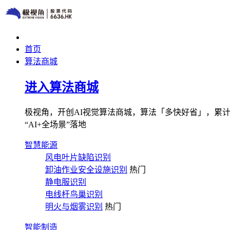
首页
算法商城
进入算法商城
极视角，开创AI视觉算法商城，算法「多快好省」，累计图像
“AI+全场景”落地
智慧能源
风电叶片缺陷识别
卸油作业安全设施识别
热门
静电服识别
电线杆鸟巢识别
明火与烟雾识别
热门
智能制造