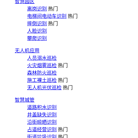
智慧园区
离岗识别
热门
电梯间电动车识别
热门
摔倒识别
热门
人脸识别
攀爬识别
无人机应用
人员溺水巡检
火灾烟雾巡检
热门
森林防火巡检
施工裸土巡检
热门
无人机光伏巡检
热门
智慧城管
道路积水识别
井盖缺失识别
沿街晾晒识别
占道经营识别
热门
街道垃圾识别
热门