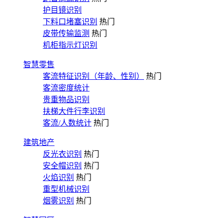
护目镜识别
下料口堵塞识别
热门
皮带传输监测
热门
机柜指示灯识别
智慧零售
客流特征识别（年龄、性别）
热门
客流密度统计
贵重物品识别
扶梯大件行李识别
客流/人数统计
热门
建筑地产
反光衣识别
热门
安全帽识别
热门
火焰识别
热门
重型机械识别
烟雾识别
热门