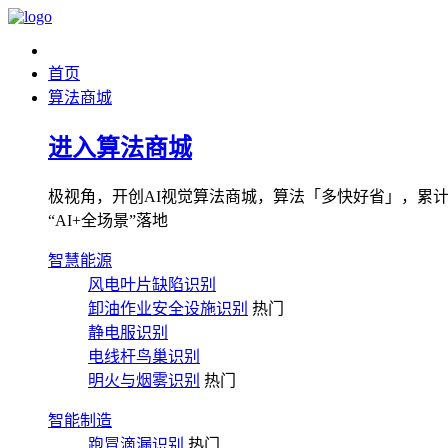
首页
算法商城
进入算法商城
极视角，开创AI视觉算法商城，算法「多快好省」，累计图像
“AI+全场景”落地
智慧能源
风电叶片缺陷识别
卸油作业安全设施识别
热门
静电服识别
电线杆鸟巢识别
明火与烟雾识别
热门
智能制造
跑冒滴漏识别
热门