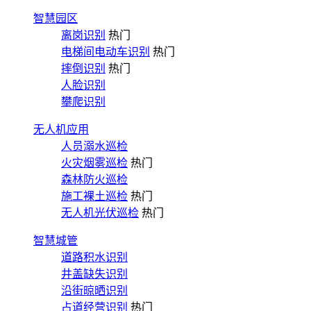
智慧园区
离岗识别
热门
电梯间电动车识别
热门
摔倒识别
热门
人脸识别
攀爬识别
无人机应用
人员溺水巡检
火灾烟雾巡检
热门
森林防火巡检
施工裸土巡检
热门
无人机光伏巡检
热门
智慧城管
道路积水识别
井盖缺失识别
沿街晾晒识别
占道经营识别
热门