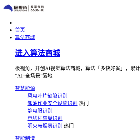
首页
算法商城
进入算法商城
极视角，开创AI视觉算法商城，算法「多快好省」，累计图像
“AI+全场景”落地
智慧能源
风电叶片缺陷识别
卸油作业安全设施识别
热门
静电服识别
电线杆鸟巢识别
明火与烟雾识别
热门
智能制造