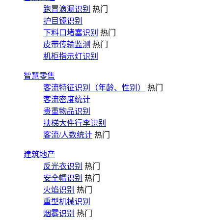
跑冒滴漏识别
热门
护目镜识别
下料口堵塞识别
热门
皮带传输监测
热门
机柜指示灯识别
智慧零售
客流特征识别（年龄、性别）
热门
客流密度统计
贵重物品识别
扶梯大件行李识别
客流/人数统计
热门
建筑地产
反光衣识别
热门
安全帽识别
热门
火焰识别
热门
重型机械识别
烟雾识别
热门