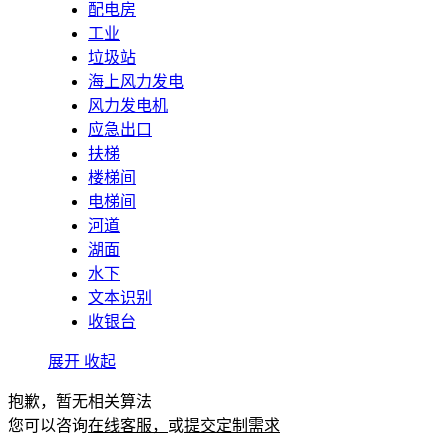
配电房
工业
垃圾站
海上风力发电
风力发电机
应急出口
扶梯
楼梯间
电梯间
河道
湖面
水下
文本识别
收银台
展开
收起
抱歉，暂无相关算法
您可以咨询
在线客服，
或
提交定制需求