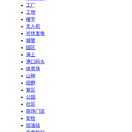
工厂
工地
楼宇
无人机
光伏发电
城管
园区
海上
港口码头
体育场
山林
田野
景区
公园
社区
商场门店
安检
加油站