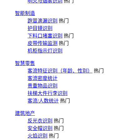
明火与烟雾识别
热门
智能制造
跑冒滴漏识别
热门
护目镜识别
下料口堵塞识别
热门
皮带传输监测
热门
机柜指示灯识别
智慧零售
客流特征识别（年龄、性别）
热门
客流密度统计
贵重物品识别
扶梯大件行李识别
客流/人数统计
热门
建筑地产
反光衣识别
热门
安全帽识别
热门
火焰识别
热门