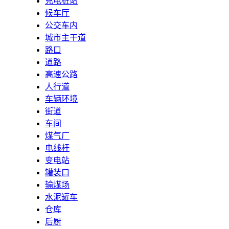
充电桩站
候车厅
公交车内
城市主干道
路口
道路
高速公路
人行道
车辆环境
街道
车间
煤气厂
电线杆
变电站
罐装口
输煤场
水泥罐车
仓库
后厨