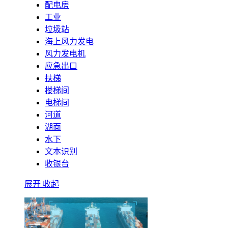
配电房
工业
垃圾站
海上风力发电
风力发电机
应急出口
扶梯
楼梯间
电梯间
河道
湖面
水下
文本识别
收银台
展开
收起