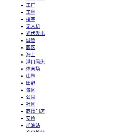
工厂
工地
楼宇
无人机
光伏发电
城管
园区
海上
港口码头
体育场
山林
田野
景区
公园
社区
商场门店
安检
加油站