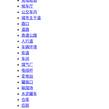
充电桩站
候车厅
公交车内
城市主干道
路口
道路
高速公路
人行道
车辆环境
街道
车间
煤气厂
电线杆
变电站
罐装口
输煤场
水泥罐车
仓库
后厨