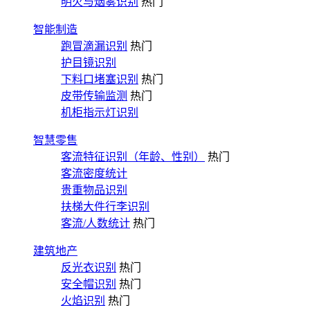
明火与烟雾识别
热门
智能制造
跑冒滴漏识别
热门
护目镜识别
下料口堵塞识别
热门
皮带传输监测
热门
机柜指示灯识别
智慧零售
客流特征识别（年龄、性别）
热门
客流密度统计
贵重物品识别
扶梯大件行李识别
客流/人数统计
热门
建筑地产
反光衣识别
热门
安全帽识别
热门
火焰识别
热门