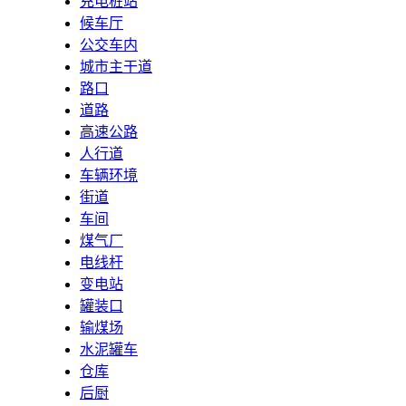
充电桩站
候车厅
公交车内
城市主干道
路口
道路
高速公路
人行道
车辆环境
街道
车间
煤气厂
电线杆
变电站
罐装口
输煤场
水泥罐车
仓库
后厨