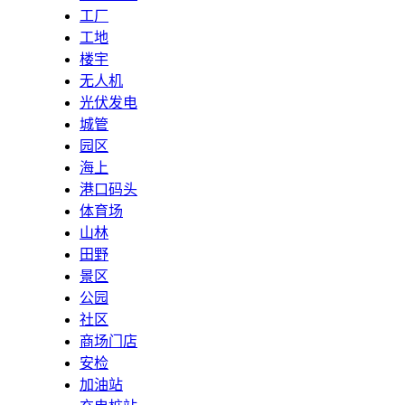
工厂
工地
楼宇
无人机
光伏发电
城管
园区
海上
港口码头
体育场
山林
田野
景区
公园
社区
商场门店
安检
加油站