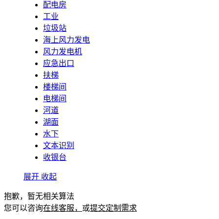
配电房
工业
垃圾站
海上风力发电
风力发电机
应急出口
扶梯
楼梯间
电梯间
河道
湖面
水下
文本识别
收银台
展开
收起
抱歉，暂无相关算法
您可以咨询
在线客服，
或
提交定制需求