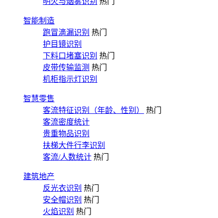
明火与烟雾识别
热门
智能制造
跑冒滴漏识别
热门
护目镜识别
下料口堵塞识别
热门
皮带传输监测
热门
机柜指示灯识别
智慧零售
客流特征识别（年龄、性别）
热门
客流密度统计
贵重物品识别
扶梯大件行李识别
客流/人数统计
热门
建筑地产
反光衣识别
热门
安全帽识别
热门
火焰识别
热门