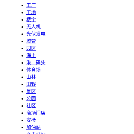
工厂
工地
楼宇
无人机
光伏发电
城管
园区
海上
港口码头
体育场
山林
田野
景区
公园
社区
商场门店
安检
加油站