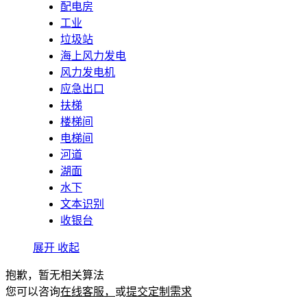
配电房
工业
垃圾站
海上风力发电
风力发电机
应急出口
扶梯
楼梯间
电梯间
河道
湖面
水下
文本识别
收银台
展开
收起
抱歉，暂无相关算法
您可以咨询
在线客服，
或
提交定制需求