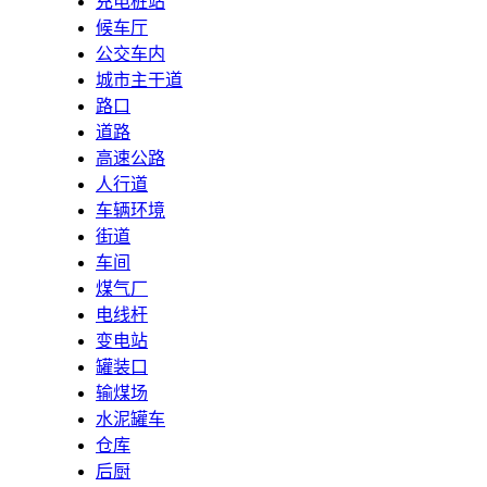
充电桩站
候车厅
公交车内
城市主干道
路口
道路
高速公路
人行道
车辆环境
街道
车间
煤气厂
电线杆
变电站
罐装口
输煤场
水泥罐车
仓库
后厨