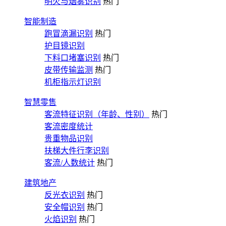
明火与烟雾识别
热门
智能制造
跑冒滴漏识别
热门
护目镜识别
下料口堵塞识别
热门
皮带传输监测
热门
机柜指示灯识别
智慧零售
客流特征识别（年龄、性别）
热门
客流密度统计
贵重物品识别
扶梯大件行李识别
客流/人数统计
热门
建筑地产
反光衣识别
热门
安全帽识别
热门
火焰识别
热门