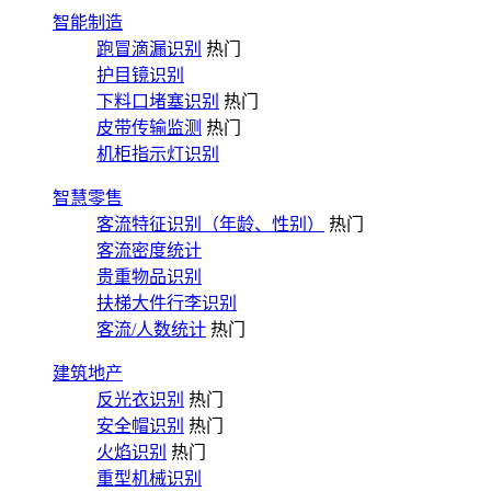
智能制造
跑冒滴漏识别
热门
护目镜识别
下料口堵塞识别
热门
皮带传输监测
热门
机柜指示灯识别
智慧零售
客流特征识别（年龄、性别）
热门
客流密度统计
贵重物品识别
扶梯大件行李识别
客流/人数统计
热门
建筑地产
反光衣识别
热门
安全帽识别
热门
火焰识别
热门
重型机械识别