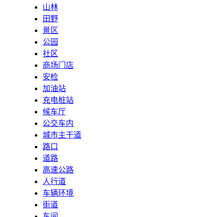
山林
田野
景区
公园
社区
商场门店
安检
加油站
充电桩站
候车厅
公交车内
城市主干道
路口
道路
高速公路
人行道
车辆环境
街道
车间