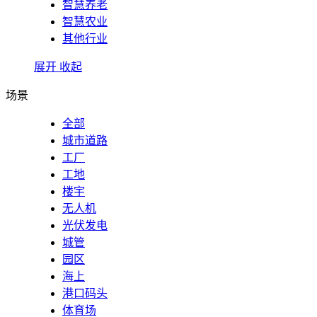
智慧养老
智慧农业
其他行业
展开
收起
场景
全部
城市道路
工厂
工地
楼宇
无人机
光伏发电
城管
园区
海上
港口码头
体育场