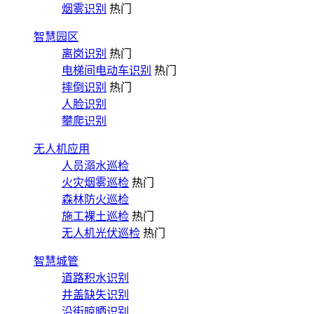
烟雾识别
热门
智慧园区
离岗识别
热门
电梯间电动车识别
热门
摔倒识别
热门
人脸识别
攀爬识别
无人机应用
人员溺水巡检
火灾烟雾巡检
热门
森林防火巡检
施工裸土巡检
热门
无人机光伏巡检
热门
智慧城管
道路积水识别
井盖缺失识别
沿街晾晒识别