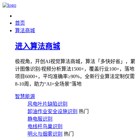
首页
算法商城
进入算法商城
极视角，开创AI视觉算法商城，算法「多快好省」，累
计图像识别/视频分析算法1500+，覆盖行业100+，落地
项目6000+，平均准确率≥90%，全新行业算法定制仅需
8-10周，助力“AI+全场景”落地
智慧能源
风电叶片缺陷识别
卸油作业安全设施识别
热门
静电服识别
电线杆鸟巢识别
明火与烟雾识别
热门